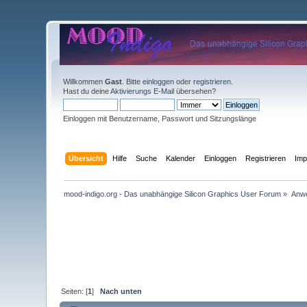
Willkommen
Gast
. Bitte
einloggen
oder
registrieren
.
Hast du deine
Aktivierungs E-Mail
übersehen?
Einloggen mit Benutzername, Passwort und Sitzungslänge
Übersicht
Hilfe
Suche
Kalender
Einloggen
Registrieren
Im
mood-indigo.org - Das unabhängige Silicon Graphics User Forum
»
Anwe
Seiten: [
1
]
Nach unten