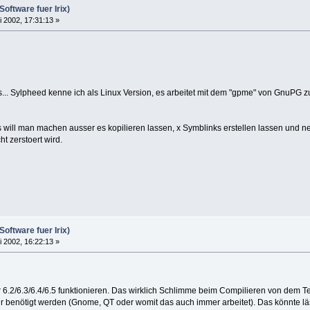
Software fuer Irix)
i 2002, 17:31:13 »
ss... Sylpheed kenne ich als Linux Version, es arbeitet mit dem "gpme" von GnuPG zu
Was will man machen ausser es kopilieren lassen, x Symblinks erstellen lassen und
t zerstoert wird.
Software fuer Irix)
i 2002, 16:22:13 »
 6.2/6.3/6.4/6.5 funktionieren. Das wirklich Schlimme beim Compilieren von dem Te
für benötigt werden (Gnome, QT oder womit das auch immer arbeitet). Das könnte lä