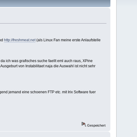
nd
http://freshmeat.net
(als Linux Fan meine erste Anlaufstelle
da ich was grafisches suche faellt eml auch raus, XPine
usgeburt von Instabilitaet naja die Auswahl ist nicht sehr
nd jemand eine schoenen FTP etc. mit Irix Software fuer
Gespeichert