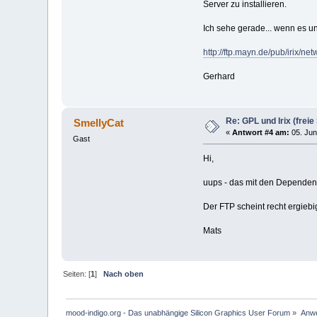
Server zu installieren.
Ich sehe gerade... wenn es unte
http://ftp.mayn.de/pub/irix/net
Gerhard
Re: GPL und Irix (freie 
SmellyCat
«
Antwort #4 am:
05. Jun
Gast
Hi,
uups - das mit den Dependenci
Der FTP scheint recht ergiebi
Mats
Seiten: [
1
]
Nach oben
mood-indigo.org - Das unabhängige Silicon Graphics User Forum
»
Anwe