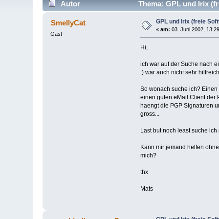
Autor
Thema: GPL und Irix (fr
GPL und Irix (freie Soft
SmellyCat
«
am:
03. Juni 2002, 13:2
Gast
Hi,
ich war auf der Suche nach ei
:) war auch nicht sehr hilfreich
So wonach suche ich? Einen Bo
einen guten eMail Client der 
haengt die PGP Signaturen und
gross...
Last but noch least suche ich
Kann mir jemand helfen ohne 
mich?
thx
Mats