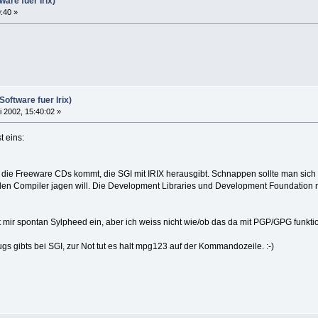
ware fuer Irix)
9:40 »
Software fuer Irix)
i 2002, 15:40:02 »
t eins:
f die Freeware CDs kommt, die SGI mit IRIX herausgibt. Schnappen sollte man sich 
en Compiler jagen will. Die Development Libraries und Development Foundation mü
lt mir spontan Sylpheed ein, aber ich weiss nicht wie/ob das da mit PGP/GPG funktio
s gibts bei SGI, zur Not tut es halt mpg123 auf der Kommandozeile. :-)