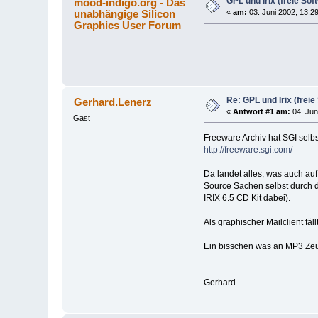
GPL und Irix (freie Soft
mood-indigo.org - Das
unabhängige Silicon
«
am:
03. Juni 2002, 13:2
Graphics User Forum
Re: GPL und Irix (freie 
Gerhard.Lenerz
«
Antwort #1 am:
04. Jun
Gast
Freeware Archiv hat SGI selbs
http://freeware.sgi.com/
Da landet alles, was auch au
Source Sachen selbst durch d
IRIX 6.5 CD Kit dabei).
Als graphischer Mailclient fäl
Ein bisschen was an MP3 Zeug
Gerhard