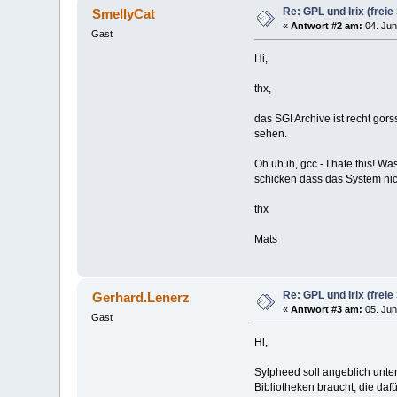
Re: GPL und Irix (freie 
SmellyCat
«
Antwort #2 am:
04. Jun
Gast
Hi,
thx,
das SGI Archive ist recht gor
sehen.
Oh uh ih, gcc - I hate this! 
schicken dass das System nich
thx
Mats
Re: GPL und Irix (freie 
Gerhard.Lenerz
«
Antwort #3 am:
05. Jun
Gast
Hi,
Sylpheed soll angeblich unter
Bibliotheken braucht, die da