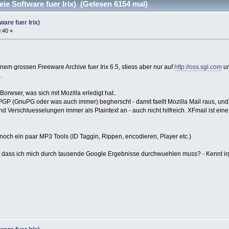
eie Software fuer Irix) (Gelesen 6154 mal)
ware fuer Irix)
9:40 »
nem grossen Freeware Archive fuer Irix 6.5, stiess aber nur auf
http://oss.sgi.com
u
.
rwser, was sich mit Mozilla erledigt hat..
PGP (GnuPG oder was auch immer) begherscht - damit faellt Mozilla Mail raus, und 
 Verschluesselungen immer als Plaintext an - auch nicht hilfreich. XFmail ist eine A
 noch ein paar MP3 Tools (ID Taggin, Rippen, encodieren, Player etc.)
dass ich mich durch tausende Google Ergebnisse durchwuehlen muss? - Kennt irge