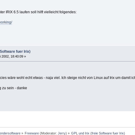
r IRIX 6.5 laufen soll hilft vielleicht folgendes:
working/
Software fuer Irix)
i 2002, 18:40:09 »
es wäre wohl echt etwas - naja viel. Ich steige nicht von Linux auf Irix um damit
g zu sein - danke
ndersoftware
»
Freeware
(Moderator:
Jerry
) »
GPL und Irix (freie Software fuer Irix)