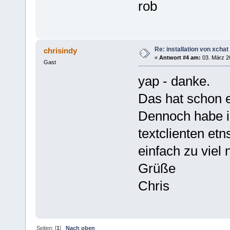
rob
Re: installation von xchat
chrisindy
«
Antwort #4 am:
03. März 2
Gast
yap - danke.
Das hat schon e
Dennoch habe i
textclienten etn
einfach zu viel 
Grüße
Chris
Seiten: [
1
]
Nach oben