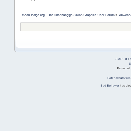
mood-indigo.org - Das unabhängige Silicon Graphics User Forum
»
Anwende
SMF 2.0.1
S
Protected
Datenschutzerklä
Bad Behavior
has blo