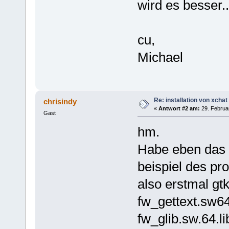
wird es besser..
cu,
Michael
Re: installation von xchat
chrisindy
«
Antwort #2 am:
29. Februar
Gast
hm.
Habe eben das 
beispiel des pr
also erstmal gtk+
fw_gettext.sw64
fw_glib.sw.64.li