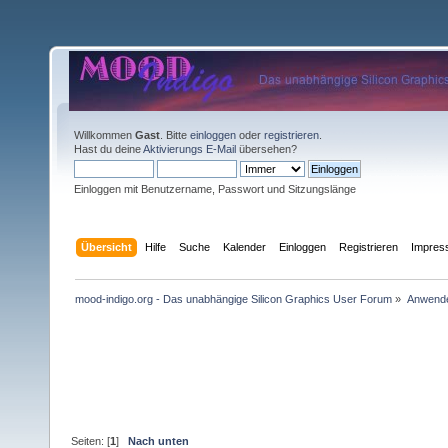
Willkommen
Gast
. Bitte
einloggen
oder
registrieren
.
Hast du deine
Aktivierungs E-Mail
übersehen?
Einloggen mit Benutzername, Passwort und Sitzungslänge
Übersicht
Hilfe
Suche
Kalender
Einloggen
Registrieren
Impre
mood-indigo.org - Das unabhängige Silicon Graphics User Forum
»
Anwende
Seiten: [
1
]
Nach unten