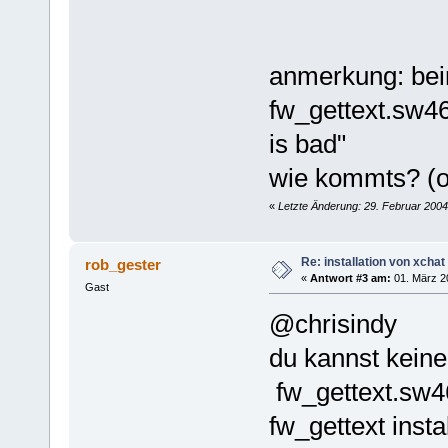
anmerkung: beim
fw_gettext.sw46 
is bad"
wie kommts? (or
«
Letzte Änderung: 29. Februar 2004
Re: installation von xchat
rob_gester
«
Antwort #3 am:
01. März 2
Gast
@chrisindy
du kannst keine
fw_gettext.sw46
fw_gettext instal