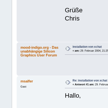
Grüße
Chris
installation von xchat
mood-indigo.org - Das
unabhängige Silicon
«
am:
29. Februar 2004, 21:2
Graphics User Forum
Re: installation von xchat
msalfer
«
Antwort #1 am:
29. Februar
Gast
Hallo,