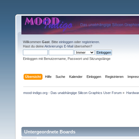
Willkommen
Gast
. Bitte
einloggen
oder
registrieren
.
Hast du deine
Aktivierungs E-Mail
übersehen?
Einloggen mit Benutzername, Passwort und Sitzungslänge
Übersicht
Hilfe
Suche
Kalender
Einloggen
Registrieren
Impre
mood-indigo.org - Das unabhängige Silicon Graphics User Forum
»
Hardwa
Untergeordnete Boards