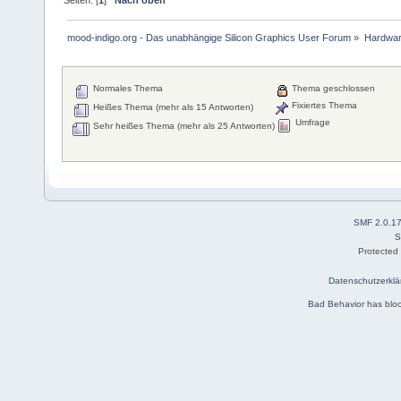
mood-indigo.org - Das unabhängige Silicon Graphics User Forum
»
Hardwa
Normales Thema
Thema geschlossen
Fixiertes Thema
Heißes Thema (mehr als 15 Antworten)
Umfrage
Sehr heißes Thema (mehr als 25 Antworten)
SMF 2.0.1
S
Protected
Datenschutzerklä
Bad Behavior
has blo