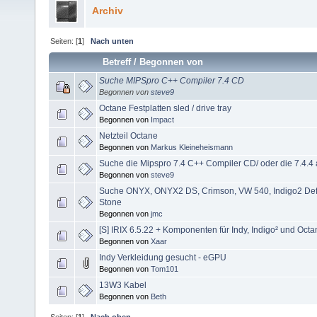
Archiv
Seiten: [
1
]
Nach unten
Betreff
/
Begonnen von
Suche MIPSpro C++ Compiler 7.4 CD
Begonnen von
steve9
Octane Festplatten sled / drive tray
Begonnen von
Impact
Netzteil Octane
Begonnen von
Markus Kleineheismann
Suche die Mipspro 7.4 C++ Compiler CD/ oder die 7.4.4 
Begonnen von
steve9
Suche ONYX, ONYX2 DS, Crimson, VW 540, Indigo2 Def
Stone
Begonnen von
jmc
[S] IRIX 6.5.22 + Komponenten für Indy, Indigo² und Octa
Begonnen von
Xaar
Indy Verkleidung gesucht - eGPU
Begonnen von
Tom101
13W3 Kabel
Begonnen von
Beth
Seiten: [
1
]
Nach oben