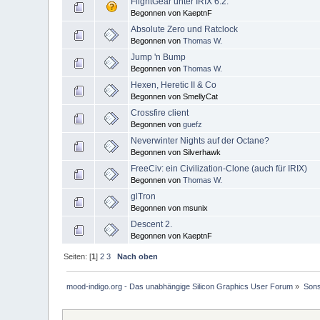
FlightGear unter IRIX 6.2.
Begonnen von KaeptnF
Absolute Zero und Ratclock
Begonnen von
Thomas W.
Jump 'n Bump
Begonnen von
Thomas W.
Hexen, Heretic II & Co
Begonnen von SmellyCat
Crossfire client
Begonnen von
guefz
Neverwinter Nights auf der Octane?
Begonnen von Silverhawk
FreeCiv: ein Civilization-Clone (auch für IRIX)
Begonnen von
Thomas W.
glTron
Begonnen von msunix
Descent 2.
Begonnen von KaeptnF
Seiten: [
1
]
2
3
Nach oben
mood-indigo.org - Das unabhängige Silicon Graphics User Forum
»
Sons