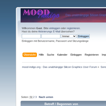
Willkommen
Gast
. Bitte
einloggen
oder
registrieren
.
Hast du deine
Aktivierungs E-Mail
übersehen?
Einloggen mit Benutzername, Passwort und Sitzungslänge
Übersicht
Hilfe
Suche
Kalender
Einloggen
Registrieren
Im
mood-indigo.org - Das unabhängige Silicon Graphics User Forum
»
Sons
Seiten: [
1
]
2
3
Nach unten
Betreff
/
Begonnen von