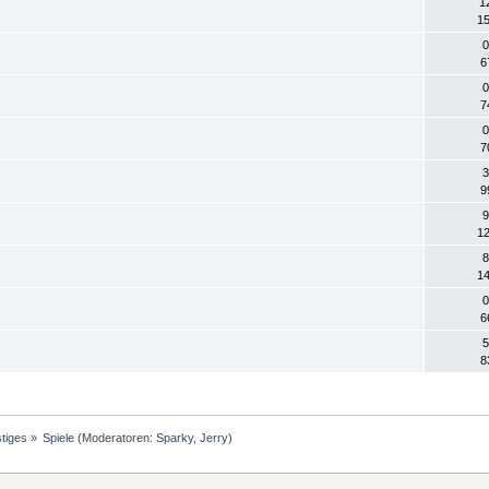
1
15
0
6
0
7
0
7
3
9
9
12
8
14
0
6
5
8
tiges
»
Spiele
(Moderatoren:
Sparky
,
Jerry
)