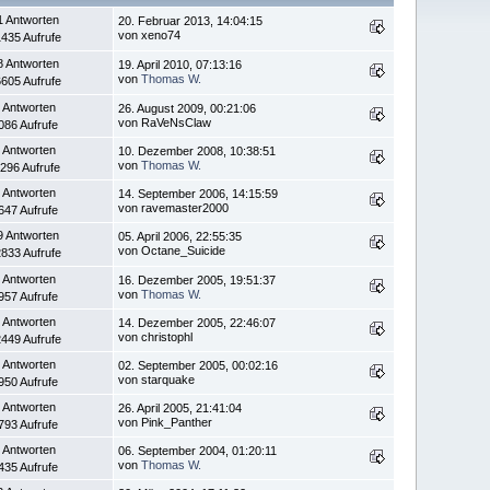
1 Antworten
20. Februar 2013, 14:04:15
von xeno74
435 Aufrufe
8 Antworten
19. April 2010, 07:13:16
von
Thomas W.
605 Aufrufe
 Antworten
26. August 2009, 00:21:06
von RaVeNsClaw
086 Aufrufe
 Antworten
10. Dezember 2008, 10:38:51
von
Thomas W.
296 Aufrufe
 Antworten
14. September 2006, 14:15:59
von ravemaster2000
647 Aufrufe
9 Antworten
05. April 2006, 22:55:35
von Octane_Suicide
833 Aufrufe
 Antworten
16. Dezember 2005, 19:51:37
von
Thomas W.
957 Aufrufe
 Antworten
14. Dezember 2005, 22:46:07
von christophl
449 Aufrufe
 Antworten
02. September 2005, 00:02:16
von starquake
950 Aufrufe
 Antworten
26. April 2005, 21:41:04
von Pink_Panther
793 Aufrufe
 Antworten
06. September 2004, 01:20:11
von
Thomas W.
435 Aufrufe