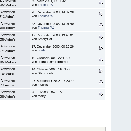
2 Antworten
30. März 2004, 17:11:32
von
Thomas W.
654 Aufrufe
 Antworten
28. Dezember 2003, 14:32:28
von
Thomas W.
713 Aufrufe
 Antworten
28. Dezember 2003, 13:01:40
von
Thomas W.
400 Aufrufe
 Antworten
17. Dezember 2003, 19:45:01
von SmellyCat
059 Aufrufe
 Antworten
17. Dezember 2003, 00:20:28
von
guefz
974 Aufrufe
 Antworten
16. Oktober 2003, 22:11:07
von andreas@rootprompt
853 Aufrufe
 Antworten
14. Oktober 2003, 16:53:42
von Silverhawk
104 Aufrufe
 Antworten
07. September 2003, 16:33:42
von msunix
611 Aufrufe
 Antworten
28. Juli 2003, 04:01:59
von marty
389 Aufrufe