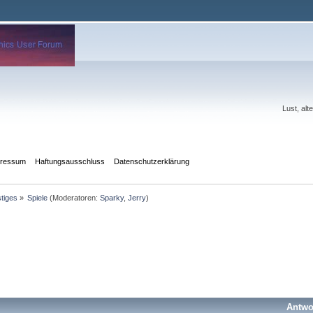
Lust, al
pressum
Haftungsausschluss
Datenschutzerklärung
tiges
»
Spiele
(Moderatoren:
Sparky
,
Jerry
)
Antwo