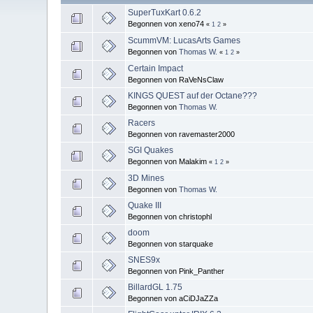
SuperTuxKart 0.6.2
Begonnen von xeno74
«
1
2
»
ScummVM: LucasArts Games
Begonnen von
Thomas W.
«
1
2
»
Certain Impact
Begonnen von RaVeNsClaw
KINGS QUEST auf der Octane???
Begonnen von
Thomas W.
Racers
Begonnen von ravemaster2000
SGI Quakes
Begonnen von Malakim
«
1
2
»
3D Mines
Begonnen von
Thomas W.
Quake III
Begonnen von christophl
doom
Begonnen von starquake
SNES9x
Begonnen von Pink_Panther
BillardGL 1.75
Begonnen von aCiDJaZZa