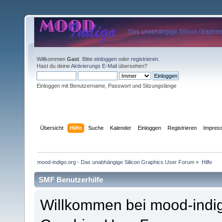
Willkommen
Gast
. Bitte
einloggen
oder
registrieren
.
Hast du deine
Aktivierungs E-Mail
übersehen?
Einloggen mit Benutzername, Passwort und Sitzungslänge
Übersicht
Hilfe
Suche
Kalender
Einloggen
Registrieren
Impres
mood-indigo.org - Das unabhängige Silicon Graphics User Forum
»
Hilfe
SMF Benutzerhilfe
Willkommen bei mood-indig