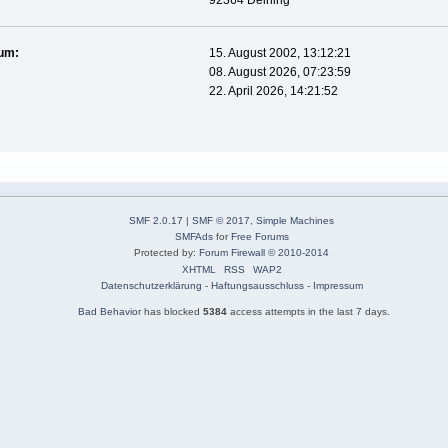
92364 Deining
tum:
15. August 2002, 13:12:21
08. August 2026, 07:23:59
22. April 2026, 14:21:52
SMF 2.0.17
|
SMF © 2017
,
Simple Machines
SMFAds
for
Free Forums
Protected by:
Forum Firewall © 2010-2014
XHTML
RSS
WAP2
Datenschutzerklärung
-
Haftungsausschluss
-
Impressum
Bad Behavior
has blocked
5384
access attempts in the last 7 days.