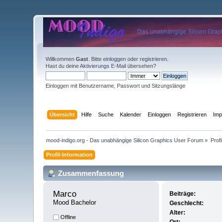
Willkommen
Gast
. Bitte
einloggen
oder
registrieren
.
Hast du deine
Aktivierungs E-Mail
übersehen?
Einloggen mit Benutzername, Passwort und Sitzungslänge
Übersicht
Hilfe
Suche
Kalender
Einloggen
Registrieren
Im
mood-indigo.org - Das unabhängige Silicon Graphics User Forum
»
Prof
Profil-Information
Zusammenfassung
Marco 
Beiträge:
Mood Bachelor
Geschlecht:
Alter:
Offline