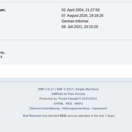
tum:
02. April 2004, 21:27:50
07. August 2026, 19:18:26
German Informal
08. Juli 2021, 20:10:20
ity...
it.
SMF 2.0.17
|
SMF © 2017
,
Simple Machines
SMFAds
for
Free Forums
Protected by:
Forum Firewall © 2010-2014
XHTML
RSS
WAP2
Datenschutzerklärung
-
Haftungsausschluss
-
Impressum
Bad Behavior
has blocked
6541
access attempts in the last 7 days.