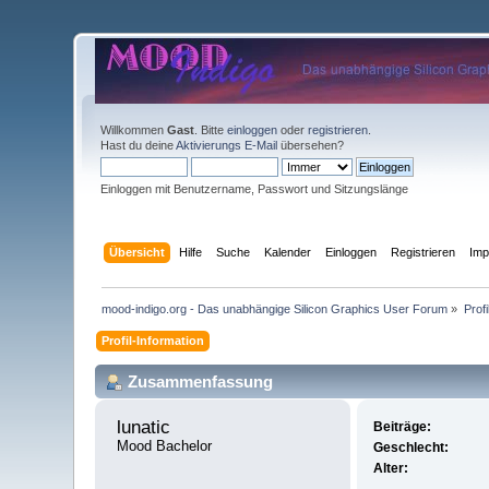
Willkommen
Gast
. Bitte
einloggen
oder
registrieren
.
Hast du deine
Aktivierungs E-Mail
übersehen?
Einloggen mit Benutzername, Passwort und Sitzungslänge
Übersicht
Hilfe
Suche
Kalender
Einloggen
Registrieren
Im
mood-indigo.org - Das unabhängige Silicon Graphics User Forum
»
Profi
Profil-Information
Zusammenfassung
lunatic 
Beiträge:
Mood Bachelor
Geschlecht:
Alter: