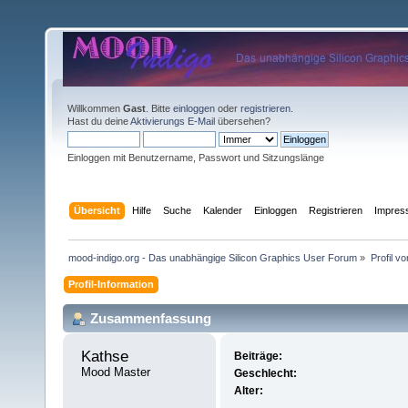
Willkommen
Gast
. Bitte
einloggen
oder
registrieren
.
Hast du deine
Aktivierungs E-Mail
übersehen?
Einloggen mit Benutzername, Passwort und Sitzungslänge
Übersicht
Hilfe
Suche
Kalender
Einloggen
Registrieren
Impre
mood-indigo.org - Das unabhängige Silicon Graphics User Forum
»
Profil v
Profil-Information
Zusammenfassung
Kathse 
Beiträge:
Mood Master
Geschlecht:
Alter: