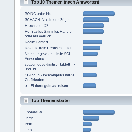
Top 10 Themen (nach Antworten)
BOINC unter Irix
SCHACH: Matt in drei Zügen
Firewire für O2
Re: Bastler, Sammler, Händler -
oder nur verrück
Racin' Contest
RACER: freie Rennsimulation
Meine ungewöhnlichste SGI-
Anwendung
spacemouse digitiser-tablett irix
und 3d
SGI baut Supercomputer mit ATI-
Grafikkarten
ein Einhorn geht auf reisen...
Top Themenstarter
Thomas W.
Jerry
Beth
lunatic