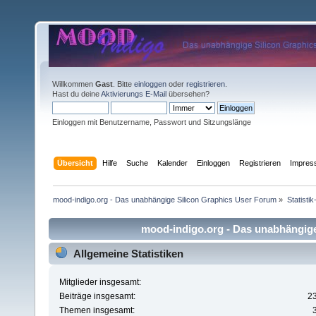
Willkommen
Gast
. Bitte
einloggen
oder
registrieren
.
Hast du deine
Aktivierungs E-Mail
übersehen?
Einloggen mit Benutzername, Passwort und Sitzungslänge
Übersicht
Hilfe
Suche
Kalender
Einloggen
Registrieren
Impre
mood-indigo.org - Das unabhängige Silicon Graphics User Forum
»
Statisti
mood-indigo.org - Das unabhängige 
Allgemeine Statistiken
Mitglieder insgesamt:
Beiträge insgesamt:
2
Themen insgesamt: