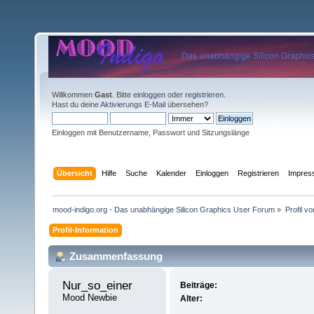
Willkommen
Gast
. Bitte
einloggen
oder
registrieren
.
Hast du deine
Aktivierungs E-Mail
übersehen?
Einloggen mit Benutzername, Passwort und Sitzungslänge
Übersicht
Hilfe
Suche
Kalender
Einloggen
Registrieren
Impre
mood-indigo.org - Das unabhängige Silicon Graphics User Forum
»
Profil v
Profil-Information
Zusammenfassung
Nur_so_einer 
Beiträge:
Mood Newbie
Alter: