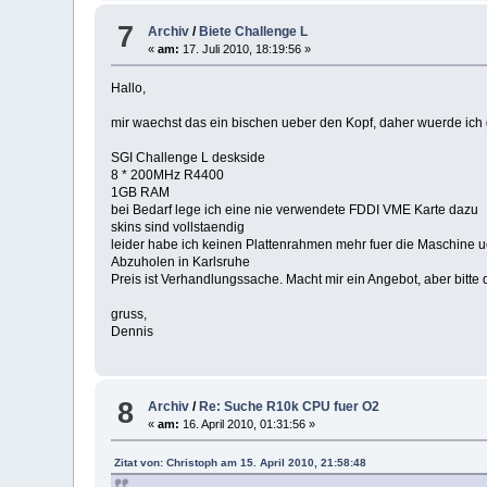
7
Archiv
/
Biete Challenge L
«
am:
17. Juli 2010, 18:19:56 »
Hallo,
mir waechst das ein bischen ueber den Kopf, daher wuerde ich 
SGI Challenge L deskside
8 * 200MHz R4400
1GB RAM
bei Bedarf lege ich eine nie verwendete FDDI VME Karte dazu
skins sind vollstaendig
leider habe ich keinen Plattenrahmen mehr fuer die Maschine u
Abzuholen in Karlsruhe
Preis ist Verhandlungssache. Macht mir ein Angebot, aber bitte
gruss,
Dennis
8
Archiv
/
Re: Suche R10k CPU fuer O2
«
am:
16. April 2010, 01:31:56 »
Zitat von: Christoph am 15. April 2010, 21:58:48