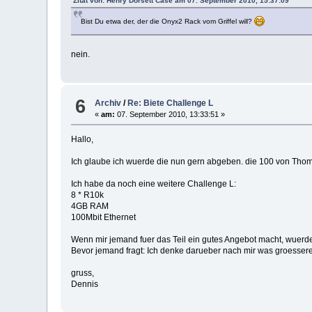
Zitat von: Henry Dorsett Case am 07. September 2010, 15:37:09
Bist Du etwa der, der die Onyx2 Rack vom Griffel will?
nein.
6
Archiv
/
Re: Biete Challenge L
«
am:
07. September 2010, 13:33:51 »
Hallo,
Ich glaube ich wuerde die nun gern abgeben. die 100 von Thoma
Ich habe da noch eine weitere Challenge L:
8 * R10k
4GB RAM
100Mbit Ethernet
Wenn mir jemand fuer das Teil ein gutes Angebot macht, wuerde
Bevor jemand fragt: Ich denke darueber nach mir was groesseres 
gruss,
Dennis