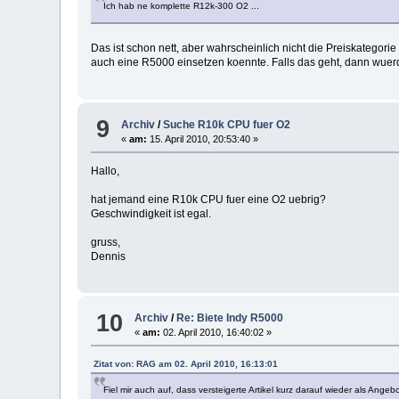
Ich hab ne komplette R12k-300 O2 ...
Das ist schon nett, aber wahrscheinlich nicht die Preiskategorie
auch eine R5000 einsetzen koennte. Falls das geht, dann wue
9
Archiv
/
Suche R10k CPU fuer O2
«
am:
15. April 2010, 20:53:40 »
Hallo,
hat jemand eine R10k CPU fuer eine O2 uebrig?
Geschwindigkeit ist egal.
gruss,
Dennis
10
Archiv
/
Re: Biete Indy R5000
«
am:
02. April 2010, 16:40:02 »
Zitat von: RAG am 02. April 2010, 16:13:01
Fiel mir auch auf, dass versteigerte Artikel kurz darauf wieder als Ang