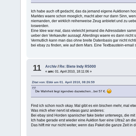
Ich habe auch oft gedacht, das da jemand eigene Auktionen hoch
Marktes waere schon moeglich, macht aber nur dann Sinn, wenn 
niemanden, der wirklich reihenweise Zeug anbietet und zu ueber
loswerden.
Eine Idee war mal, dass vieleicht jemand die Adressdaten sammel
ueber den Verkaeufer aussagt. Allerdings waere es dann nicht
Vermutlich kann man das ohne breite Datenbasis gar nicht richt
bei ebay zu finden, wie auf dem Mars. Eine Textbaustein-email s
11
Archiv
/
Re: Biete Indy R5000
«
am:
01. April 2010, 18:11:06 »
Zitat von: Ebbi am 01. April 2010, 08:26:59
Die Wahrheit liegt irgendwo dazwischen...bei 57 €.
Find ich schon noch okay. Mal gibt es ein bischen mehr, mal et
Was mich eher nervt ist etwas ganz anderes:
Bei ebay sind Horden spanischer fake bieter unterwegs, die m
Ich habe gerade erst wieder eine Auktion fuer eine Ultra2 an d
Das hilft mir nur nicht weiter, wenn das Paket die ganze Zeit i