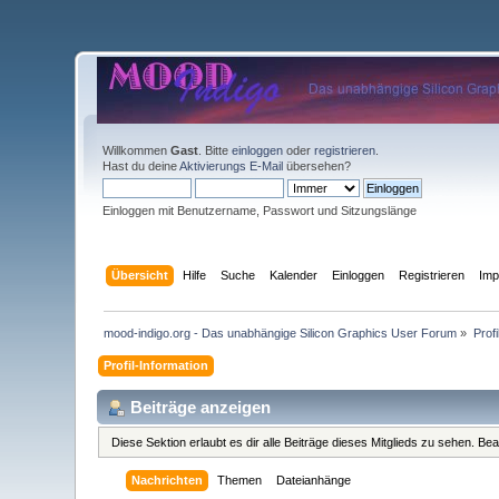
Willkommen
Gast
. Bitte
einloggen
oder
registrieren
.
Hast du deine
Aktivierungs E-Mail
übersehen?
Einloggen mit Benutzername, Passwort und Sitzungslänge
Übersicht
Hilfe
Suche
Kalender
Einloggen
Registrieren
Im
mood-indigo.org - Das unabhängige Silicon Graphics User Forum
»
Profi
Profil-Information
Beiträge anzeigen
Diese Sektion erlaubt es dir alle Beiträge dieses Mitglieds zu sehen. B
Nachrichten
Themen
Dateianhänge