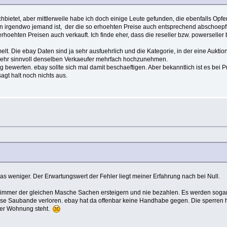
bietet, aber mittlerweile habe ich doch einige Leute gefunden, die ebenfalls Opfe
irgendwo jemand ist, der die so erhoehten Preise auch entsprechend abschoepft. I
hoehten Preisen auch verkauft. Ich finde eher, dass die reseller bzw. powerseller
t. Die ebay Daten sind ja sehr ausfuehrlich und die Kategorie, in der eine Auktion
 sehr sinnvoll denselben Verkaeufer mehrfach hochzunehmen.
ig bewerten. ebay sollte sich mal damit beschaeftigen. Aber bekanntlich ist es be
agt halt noch nichts aus.
was weniger. Der Erwartungswert der Fehler liegt meiner Erfahrung nach bei Null.
it immer der gleichen Masche Sachen ersteigern und nie bezahlen. Es werden soga
iese Saubande verloren. ebay hat da offenbar keine Handhabe gegen. Die sperren h
n der Wohnung steht.