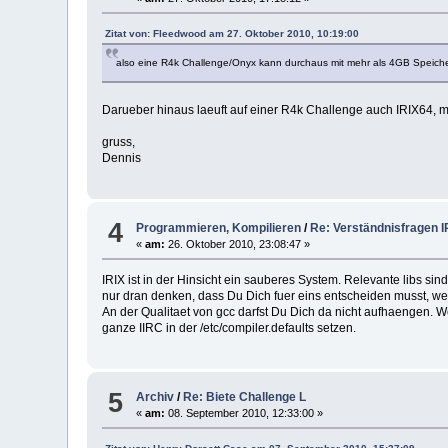
Zitat von: Fleedwood am 27. Oktober 2010, 10:19:00
also eine R4k Challenge/Onyx kann durchaus mit mehr als 4GB Speich
Darueber hinaus laeuft auf einer R4k Challenge auch IRIX64, m
gruss,
Dennis
4
Programmieren, Kompilieren
/
Re: Verständnisfragen 
«
am:
26. Oktober 2010, 23:08:47 »
IRIX ist in der Hinsicht ein sauberes System. Relevante libs si
nur dran denken, dass Du Dich fuer eins entscheiden musst, wei
An der Qualitaet von gcc darfst Du Dich da nicht aufhaengen.
ganze IIRC in der /etc/compiler.defaults setzen.
5
Archiv
/
Re: Biete Challenge L
«
am:
08. September 2010, 12:33:00 »