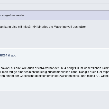
er ausgerüstet werden.
an kann also mit mips3-n64 binaries die Maschine voll ausnutzen.
IRIX64 & gcc
nd sowohl als n32, wie auch als n64 vorhanden. n64 bringt Dir im wesentlichen 64bit
l man fertige binaries nicht beliebig zusammenlinken kann. Das gilt auch fuer mips
 Wenn einem der Geschwindigkeitsunterschied zwischen mips3 und mips4 ABI wich