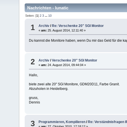
Nachrichten - lunatic
Seiten: [
1
]
2
3
...
10
1
Archiv
/
Re: Verschenke 20" SGI Monitor
«
am:
25. August 2014, 12:11:40 »
Du kannst die Monitore haben, wenn Du mir das Geld für die kap
2
Archiv
/
Verschenke 20" SGI Monitor
«
am:
24. August 2014, 09:44:04 »
Hallo,
biete zwei alte 20" SGI Monitore, GDM20D11, Farbe Granit.
Abzuholen in Heidelberg.
gruss,
Dennis
3
Programmieren, Kompilieren
/
Re: Verständnisfragen 
«
am:
27. Oktober 2010, 17:18:12 »