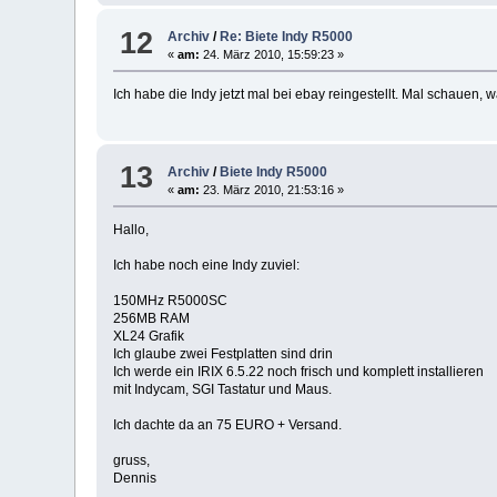
12
Archiv
/
Re: Biete Indy R5000
«
am:
24. März 2010, 15:59:23 »
Ich habe die Indy jetzt mal bei ebay reingestellt. Mal schauen
13
Archiv
/
Biete Indy R5000
«
am:
23. März 2010, 21:53:16 »
Hallo,
Ich habe noch eine Indy zuviel:
150MHz R5000SC
256MB RAM
XL24 Grafik
Ich glaube zwei Festplatten sind drin
Ich werde ein IRIX 6.5.22 noch frisch und komplett installieren
mit Indycam, SGI Tastatur und Maus.
Ich dachte da an 75 EURO + Versand.
gruss,
Dennis