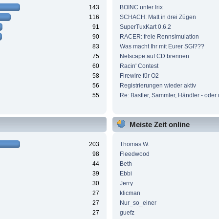
143
BOINC unter Irix
116
SCHACH: Matt in drei Zügen
91
SuperTuxKart 0.6.2
90
RACER: freie Rennsimulation
83
Was macht Ihr mit Eurer SGI???
75
Netscape auf CD brennen
60
Racin' Contest
58
Firewire für O2
56
Registrierungen wieder aktiv
55
Re: Bastler, Sammler, Händler - oder 
Meiste Zeit online
203
Thomas W.
98
Fleedwood
44
Beth
39
Ebbi
30
Jerry
27
klicman
27
Nur_so_einer
27
guefz