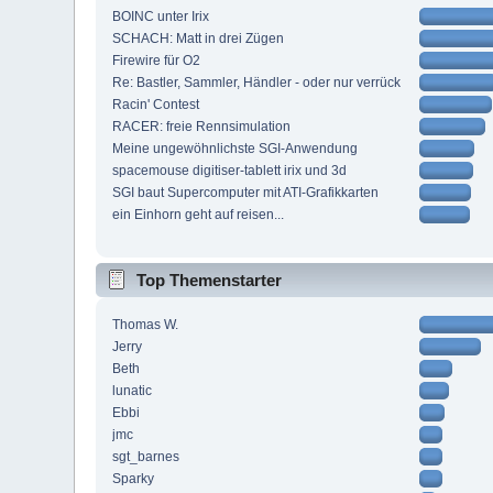
BOINC unter Irix
SCHACH: Matt in drei Zügen
Firewire für O2
Re: Bastler, Sammler, Händler - oder nur verrück
Racin' Contest
RACER: freie Rennsimulation
Meine ungewöhnlichste SGI-Anwendung
spacemouse digitiser-tablett irix und 3d
SGI baut Supercomputer mit ATI-Grafikkarten
ein Einhorn geht auf reisen...
Top Themenstarter
Thomas W.
Jerry
Beth
lunatic
Ebbi
jmc
sgt_barnes
Sparky