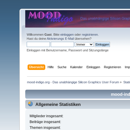
Willkommen
Gast
. Bitte
einloggen
oder
registrieren
.
Hast du deine
Aktivierungs E-Mail
übersehen?
Einloggen mit Benutzername, Passwort und Sitzungslänge
Übersicht
Hilfe
Suche
Kalender
Einloggen
Registrieren
Im
mood-indigo.org - Das unabhängige Silicon Graphics User Forum
»
Stat
mood-indi
Allgemeine Statistiken
Mitglieder insgesamt:
Beiträge insgesamt:
Themen insgesamt: