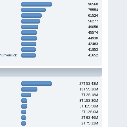
96560
75554
61524
56277
49058
45574
44930
42483
41853
nur verrück
41652
27T 5S 43M
13T 5S 16M
7T 2S 18M
3T 15S 30M
3T 11S 58M
2T 12S 0M
2T 9S 46M
2T 7S 12M