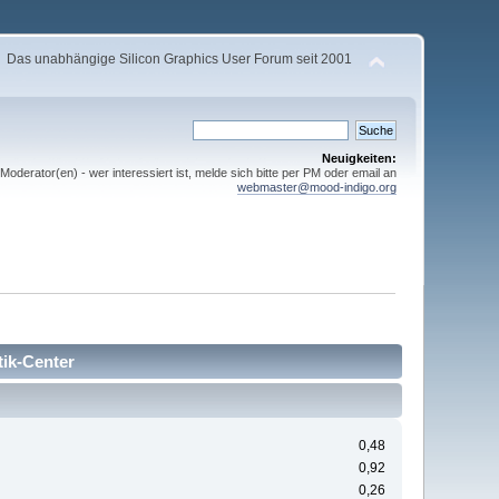
Das unabhängige Silicon Graphics User Forum seit 2001
Neuigkeiten:
derator(en) - wer interessiert ist, melde sich bitte per PM oder email an
webmaster@mood-indigo.org
tik-Center
0,48
0,92
0,26