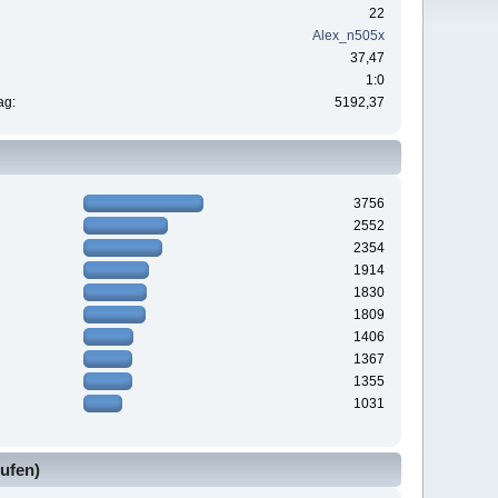
22
Alex_n505x
37,47
1:0
ag:
5192,37
3756
2552
2354
1914
1830
1809
1406
1367
1355
1031
ufen)