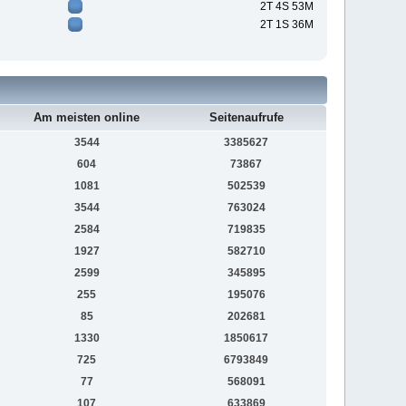
2T 4S 53M
2T 1S 36M
Am meisten online
Seitenaufrufe
3544
3385627
604
73867
1081
502539
3544
763024
2584
719835
1927
582710
2599
345895
255
195076
85
202681
1330
1850617
725
6793849
77
568091
107
633869