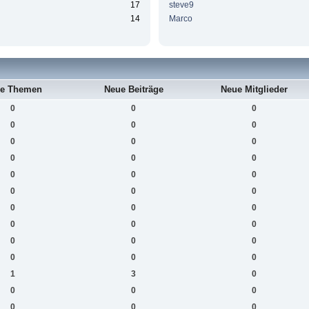
17
steve9
14
Marco
e Themen
Neue Beiträge
Neue Mitglieder
0
0
0
0
0
0
0
0
0
0
0
0
0
0
0
0
0
0
0
0
0
0
0
0
0
0
0
0
0
0
1
3
0
0
0
0
0
0
0