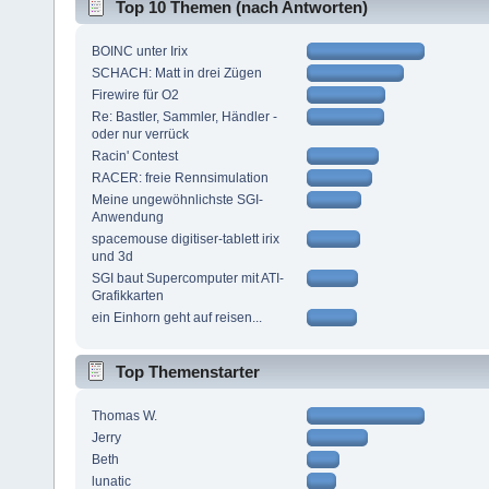
Top 10 Themen (nach Antworten)
BOINC unter Irix
SCHACH: Matt in drei Zügen
Firewire für O2
Re: Bastler, Sammler, Händler -
oder nur verrück
Racin' Contest
RACER: freie Rennsimulation
Meine ungewöhnlichste SGI-
Anwendung
spacemouse digitiser-tablett irix
und 3d
SGI baut Supercomputer mit ATI-
Grafikkarten
ein Einhorn geht auf reisen...
Top Themenstarter
Thomas W.
Jerry
Beth
lunatic