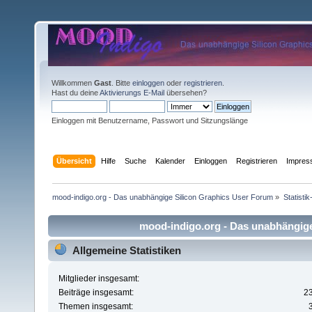
Willkommen
Gast
. Bitte
einloggen
oder
registrieren
.
Hast du deine
Aktivierungs E-Mail
übersehen?
Einloggen mit Benutzername, Passwort und Sitzungslänge
Übersicht
Hilfe
Suche
Kalender
Einloggen
Registrieren
Impre
mood-indigo.org - Das unabhängige Silicon Graphics User Forum
»
Statisti
mood-indigo.org - Das unabhängige 
Allgemeine Statistiken
Mitglieder insgesamt:
Beiträge insgesamt:
2
Themen insgesamt: