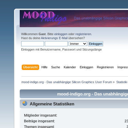
Willkommen
Gast
. Bitte
einloggen
oder
registrieren
.
Hast du deine
Aktivierungs E-Mail
übersehen?
Einloggen mit Benutzername, Passwort und Sitzungslänge
Übersicht
Hilfe
Suche
Kalender
Einloggen
Registrieren
Impre
mood-indigo.org - Das unabhängige Silicon Graphics User Forum
»
Statisti
mood-indigo.org - Das unabhängige 
Allgemeine Statistiken
Mitglieder insgesamt:
Beiträge insgesamt:
2
Themen insgesamt: