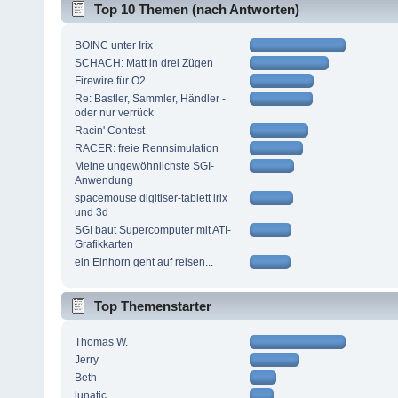
Top 10 Themen (nach Antworten)
BOINC unter Irix
SCHACH: Matt in drei Zügen
Firewire für O2
Re: Bastler, Sammler, Händler -
oder nur verrück
Racin' Contest
RACER: freie Rennsimulation
Meine ungewöhnlichste SGI-
Anwendung
spacemouse digitiser-tablett irix
und 3d
SGI baut Supercomputer mit ATI-
Grafikkarten
ein Einhorn geht auf reisen...
Top Themenstarter
Thomas W.
Jerry
Beth
lunatic