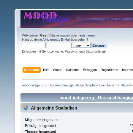
Willkommen
Gast
. Bitte
einloggen
oder
registrieren
.
Hast du deine
Aktivierungs E-Mail
übersehen?
Einloggen mit Benutzername, Passwort und Sitzungslänge
Übersicht
Hilfe
Suche
Kalender
Einloggen
Registrieren
Impre
mood-indigo.org - Das unabhängige Silicon Graphics User Forum
»
Statisti
mood-indigo.org - Das unabhängige 
Allgemeine Statistiken
Mitglieder insgesamt:
Beiträge insgesamt:
2
Themen insgesamt: