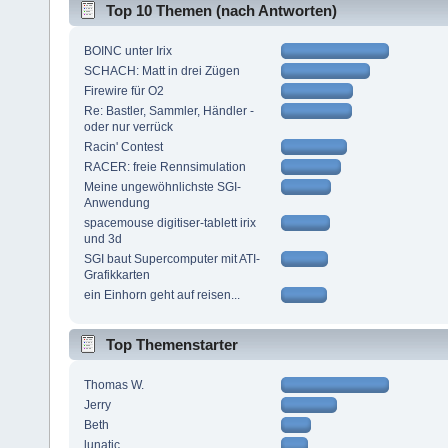
Top 10 Themen (nach Antworten)
BOINC unter Irix
SCHACH: Matt in drei Zügen
Firewire für O2
Re: Bastler, Sammler, Händler -
oder nur verrück
Racin' Contest
RACER: freie Rennsimulation
Meine ungewöhnlichste SGI-
Anwendung
spacemouse digitiser-tablett irix
und 3d
SGI baut Supercomputer mit ATI-
Grafikkarten
ein Einhorn geht auf reisen...
Top Themenstarter
Thomas W.
Jerry
Beth
lunatic