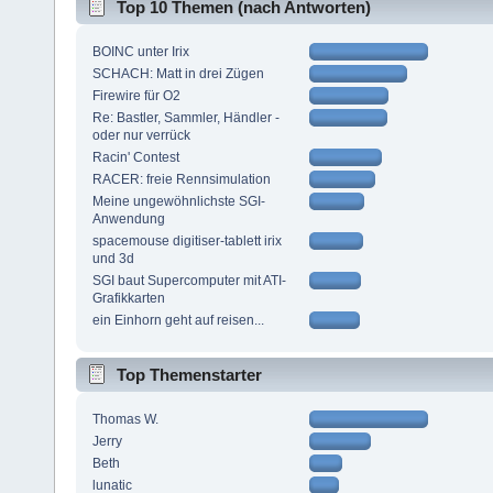
Top 10 Themen (nach Antworten)
BOINC unter Irix
SCHACH: Matt in drei Zügen
Firewire für O2
Re: Bastler, Sammler, Händler -
oder nur verrück
Racin' Contest
RACER: freie Rennsimulation
Meine ungewöhnlichste SGI-
Anwendung
spacemouse digitiser-tablett irix
und 3d
SGI baut Supercomputer mit ATI-
Grafikkarten
ein Einhorn geht auf reisen...
Top Themenstarter
Thomas W.
Jerry
Beth
lunatic