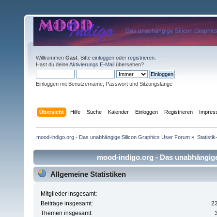
Willkommen
Gast
. Bitte
einloggen
oder
registrieren
.
Hast du deine
Aktivierungs E-Mail
übersehen?
Einloggen mit Benutzername, Passwort und Sitzungslänge
Übersicht
Hilfe
Suche
Kalender
Einloggen
Registrieren
Impre
mood-indigo.org - Das unabhängige Silicon Graphics User Forum
»
Statisti
mood-indigo.org - Das unabhängige 
Allgemeine Statistiken
Mitglieder insgesamt:
Beiträge insgesamt:
2
Themen insgesamt: