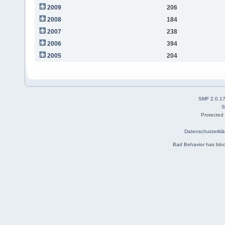
2009
206
2008
184
2007
238
2006
394
2005
204
SMF 2.0.1
S
Protected
Datenschutzerklä
Bad Behavior
has blo