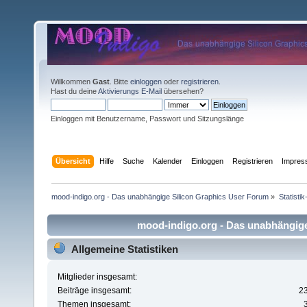
Willkommen
Gast
. Bitte
einloggen
oder
registrieren
.
Hast du deine
Aktivierungs E-Mail
übersehen?
Einloggen mit Benutzername, Passwort und Sitzungslänge
Übersicht
Hilfe
Suche
Kalender
Einloggen
Registrieren
Impre
mood-indigo.org - Das unabhängige Silicon Graphics User Forum
»
Statisti
mood-indigo.org - Das unabhängige 
Allgemeine Statistiken
Mitglieder insgesamt:
Beiträge insgesamt:
2
Themen insgesamt: