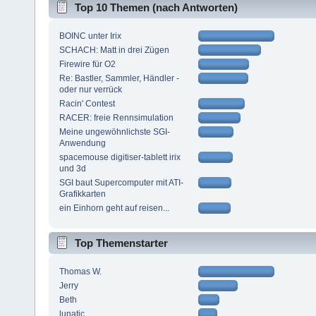
Top 10 Themen (nach Antworten)
BOINC unter Irix
SCHACH: Matt in drei Zügen
Firewire für O2
Re: Bastler, Sammler, Händler -
oder nur verrück
Racin' Contest
RACER: freie Rennsimulation
Meine ungewöhnlichste SGI-
Anwendung
spacemouse digitiser-tablett irix
und 3d
SGI baut Supercomputer mit ATI-
Grafikkarten
ein Einhorn geht auf reisen...
Top Themenstarter
Thomas W.
Jerry
Beth
lunatic