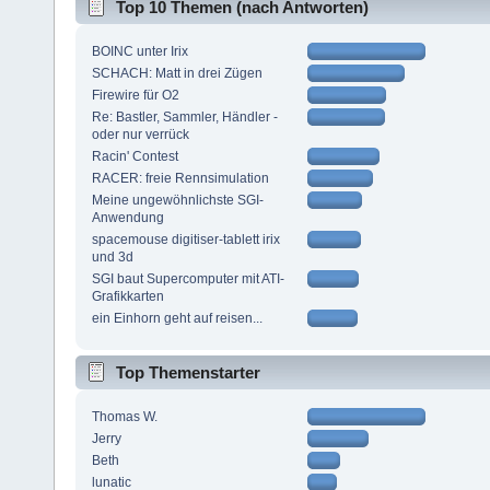
Top 10 Themen (nach Antworten)
BOINC unter Irix
SCHACH: Matt in drei Zügen
Firewire für O2
Re: Bastler, Sammler, Händler -
oder nur verrück
Racin' Contest
RACER: freie Rennsimulation
Meine ungewöhnlichste SGI-
Anwendung
spacemouse digitiser-tablett irix
und 3d
SGI baut Supercomputer mit ATI-
Grafikkarten
ein Einhorn geht auf reisen...
Top Themenstarter
Thomas W.
Jerry
Beth
lunatic