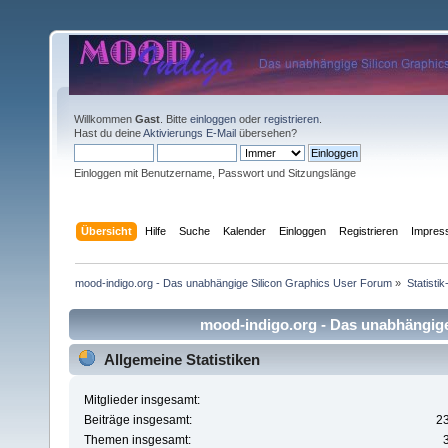
Willkommen
Gast
. Bitte
einloggen
oder
registrieren
.
Hast du deine
Aktivierungs E-Mail
übersehen?
Einloggen mit Benutzername, Passwort und Sitzungslänge
Übersicht
Hilfe
Suche
Kalender
Einloggen
Registrieren
Impre
mood-indigo.org - Das unabhängige Silicon Graphics User Forum
»
Statisti
mood-indigo.org - Das unabhängige 
Allgemeine Statistiken
Mitglieder insgesamt:
Beiträge insgesamt:
2
Themen insgesamt: