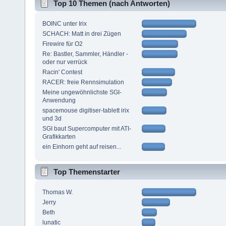
Top 10 Themen (nach Antworten)
BOINC unter Irix
SCHACH: Matt in drei Zügen
Firewire für O2
Re: Bastler, Sammler, Händler -
oder nur verrück
Racin' Contest
RACER: freie Rennsimulation
Meine ungewöhnlichste SGI-
Anwendung
spacemouse digitiser-tablett irix
und 3d
SGI baut Supercomputer mit ATI-
Grafikkarten
ein Einhorn geht auf reisen...
Top Themenstarter
Thomas W.
Jerry
Beth
lunatic