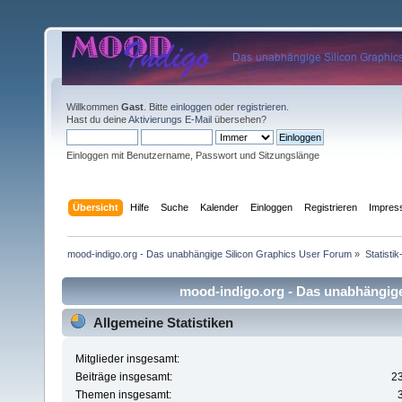
Willkommen
Gast
. Bitte
einloggen
oder
registrieren
.
Hast du deine
Aktivierungs E-Mail
übersehen?
Einloggen mit Benutzername, Passwort und Sitzungslänge
Übersicht
Hilfe
Suche
Kalender
Einloggen
Registrieren
Impre
mood-indigo.org - Das unabhängige Silicon Graphics User Forum
»
Statisti
mood-indigo.org - Das unabhängige 
Allgemeine Statistiken
Mitglieder insgesamt:
Beiträge insgesamt:
2
Themen insgesamt: