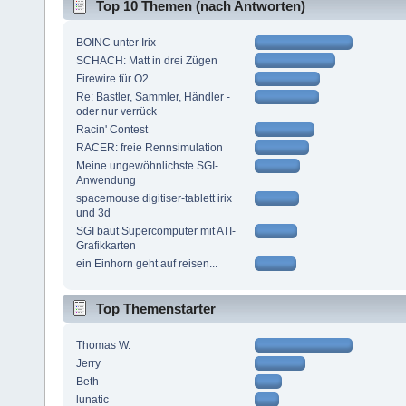
Top 10 Themen (nach Antworten)
BOINC unter Irix
SCHACH: Matt in drei Zügen
Firewire für O2
Re: Bastler, Sammler, Händler -
oder nur verrück
Racin' Contest
RACER: freie Rennsimulation
Meine ungewöhnlichste SGI-
Anwendung
spacemouse digitiser-tablett irix
und 3d
SGI baut Supercomputer mit ATI-
Grafikkarten
ein Einhorn geht auf reisen...
Top Themenstarter
Thomas W.
Jerry
Beth
lunatic