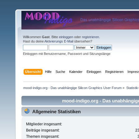
Willkommen
Gast
. Bitte
einloggen
oder
registrieren
.
Hast du deine
Aktivierungs E-Mail
übersehen?
Einloggen mit Benutzername, Passwort und Sitzungslänge
Übersicht
Hilfe
Suche
Kalender
Einloggen
Registrieren
Impre
mood-indigo.org - Das unabhängige Silicon Graphics User Forum
»
Statisti
mood-indigo.org - Das unabhängige 
Allgemeine Statistiken
Mitglieder insgesamt:
Beiträge insgesamt:
2
Themen insgesamt: