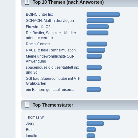
Top 10 Themen (nach Antworten)
BOINC unter Irix
SCHACH: Matt in drei Zügen
Firewire für O2
Re: Bastler, Sammler, Händler -
oder nur verrück
Racin' Contest
RACER: freie Rennsimulation
Meine ungewöhnlichste SGI-
Anwendung
spacemouse digitiser-tablett irix
und 3d
SGI baut Supercomputer mit ATI-
Grafikkarten
ein Einhorn geht auf reisen...
Top Themenstarter
Thomas W.
Jerry
Beth
lunatic