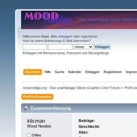
Willkommen
Gast
. Bitte
einloggen
oder
registrieren
.
Hast du deine
Aktivierungs E-Mail
übersehen?
Einloggen mit Benutzername, Passwort und Sitzungslänge
Übersicht
Hilfe
Suche
Kalender
Einloggen
Registrieren
Impre
mood-indigo.org - Das unabhängige Silicon Graphics User Forum
»
Profil v
Profil-Information
Zusammenfassung
klicman 
Beiträge:
Mood Newbie
Geschlecht:
Alter:
Offline