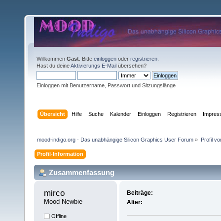
Willkommen
Gast
. Bitte
einloggen
oder
registrieren
.
Hast du deine
Aktivierungs E-Mail
übersehen?
Einloggen mit Benutzername, Passwort und Sitzungslänge
Übersicht
Hilfe
Suche
Kalender
Einloggen
Registrieren
Impre
mood-indigo.org - Das unabhängige Silicon Graphics User Forum
»
Profil v
Profil-Information
Zusammenfassung
mirco 
Beiträge:
Mood Newbie
Alter:
Offline