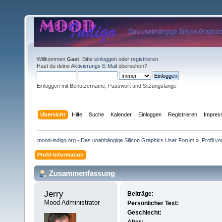
Willkommen
Gast
. Bitte
einloggen
oder
registrieren
.
Hast du deine
Aktivierungs E-Mail
übersehen?
Einloggen mit Benutzername, Passwort und Sitzungslänge
Übersicht
Hilfe
Suche
Kalender
Einloggen
Registrieren
Impre
mood-indigo.org - Das unabhängige Silicon Graphics User Forum
»
Profil v
Profil-Information
Zusammenfassung
Jerry 
Beiträge:
Mood Administrator
Persönlicher Text:
Geschlecht: