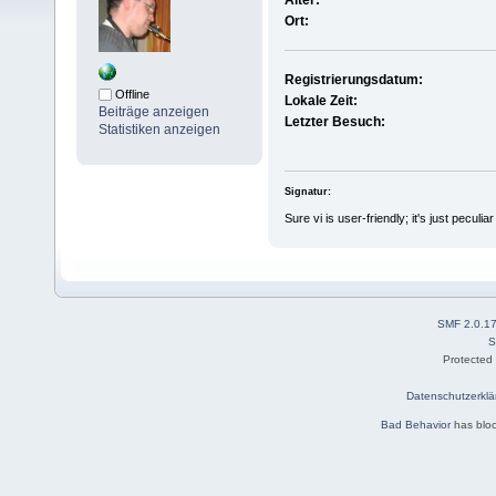
Alter:
Ort:
Registrierungsdatum:
Offline
Lokale Zeit:
Beiträge anzeigen
Letzter Besuch:
Statistiken anzeigen
Signatur:
Sure vi is user-friendly; it's just peculi
SMF 2.0.1
S
Protected
Datenschutzerklä
Bad Behavior
has blo