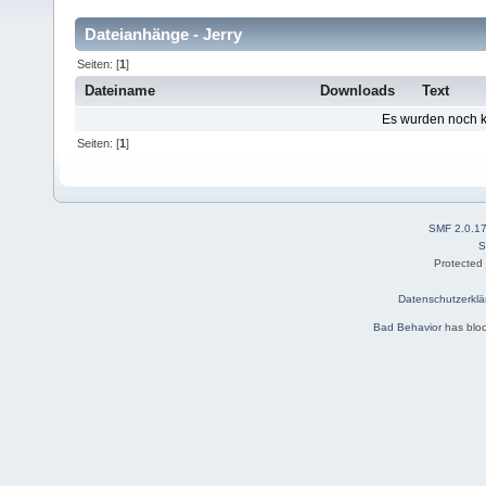
Dateianhänge - Jerry
Seiten: [
1
]
Dateiname
Downloads
Text
Es wurden noch ke
Seiten: [
1
]
SMF 2.0.1
S
Protected
Datenschutzerklä
Bad Behavior
has blo