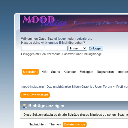
Willkommen
Gast
. Bitte
einloggen
oder
registrieren
.
Hast du deine
Aktivierungs E-Mail
übersehen?
Einloggen mit Benutzername, Passwort und Sitzungslänge
Übersicht
Hilfe
Suche
Kalender
Einloggen
Registrieren
Impre
mood-indigo.org - Das unabhängige Silicon Graphics User Forum
»
Profil v
Profil-Information
Beiträge anzeigen
Diese Sektion erlaubt es dir alle Beiträge dieses Mitglieds zu sehen. Beac
Nachrichten
Themen
Dateianhänge