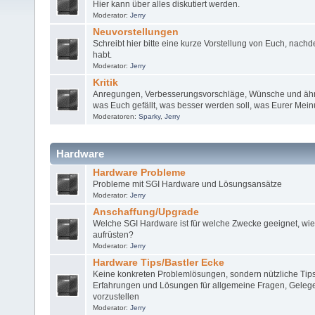
Hier kann über alles diskutiert werden.
Moderator:
Jerry
Neuvorstellungen
Schreibt hier bitte eine kurze Vorstellung von Euch, nachde
habt.
Moderator:
Jerry
Kritik
Anregungen, Verbesserungsvorschläge, Wünsche und ähnli
was Euch gefällt, was besser werden soll, was Eurer Meinu
Moderatoren:
Sparky
,
Jerry
Hardware
Hardware Probleme
Probleme mit SGI Hardware und Lösungsansätze
Moderator:
Jerry
Anschaffung/Upgrade
Welche SGI Hardware ist für welche Zwecke geeignet, wi
aufrüsten?
Moderator:
Jerry
Hardware Tips/Bastler Ecke
Keine konkreten Problemlösungen, sondern nützliche Tip
Erfahrungen und Lösungen für allgemeine Fragen, Gelege
vorzustellen
Moderator:
Jerry