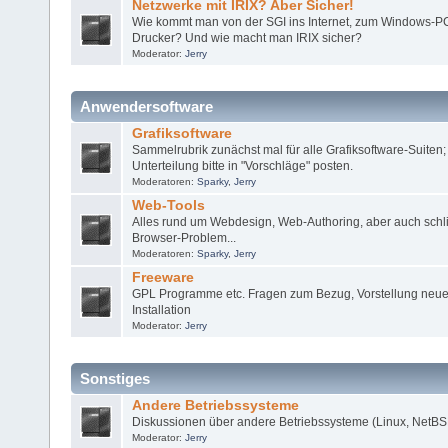
Netzwerke mit IRIX? Aber Sicher!
Wie kommt man von der SGI ins Internet, zum Windows-P
Drucker? Und wie macht man IRIX sicher?
Moderator:
Jerry
Anwendersoftware
Grafiksoftware
Sammelrubrik zunächst mal für alle Grafiksoftware-Suiten
Unterteilung bitte in "Vorschläge" posten.
Moderatoren:
Sparky
,
Jerry
Web-Tools
Alles rund um Webdesign, Web-Authoring, aber auch schlic
Browser-Problem...
Moderatoren:
Sparky
,
Jerry
Freeware
GPL Programme etc. Fragen zum Bezug, Vorstellung neuer
Installation
Moderator:
Jerry
Sonstiges
Andere Betriebssysteme
Diskussionen über andere Betriebssysteme (Linux, NetBSD
Moderator:
Jerry