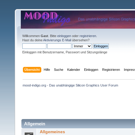
Willkommen
Gast
. Bitte
einloggen
oder
registrieren
.
Hast du deine
Aktivierungs E-Mail
übersehen?
Einloggen mit Benutzername, Passwort und Sitzungslänge
Übersicht
Hilfe
Suche
Kalender
Einloggen
Registrieren
Impre
mood-indigo.org - Das unabhängige Silicon Graphics User Forum
Allgemein
Allgemeines