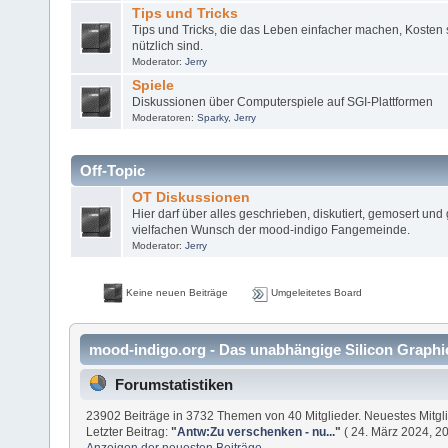
Tips und Tricks
Tips und Tricks, die das Leben einfacher machen, Kosten 
nützlich sind.
Moderator:
Jerry
Spiele
Diskussionen über Computerspiele auf SGI-Plattformen
Moderatoren:
Sparky
,
Jerry
Off-Topic
OT Diskussionen
Hier darf über alles geschrieben, diskutiert, gemosert und
vielfachen Wunsch der mood-indigo Fangemeinde.
Moderator:
Jerry
Keine neuen Beiträge
Umgeleitetes Board
mood-indigo.org - Das unabhängige Silicon Graphi
Forumstatistiken
23902 Beiträge in 3732 Themen von 40 Mitglieder. Neuestes Mitgl
Letzter Beitrag:
"
Antw:Zu verschenken - nu...
"
( 24. März 2024, 20
Anzeigen der neuesten Beiträge