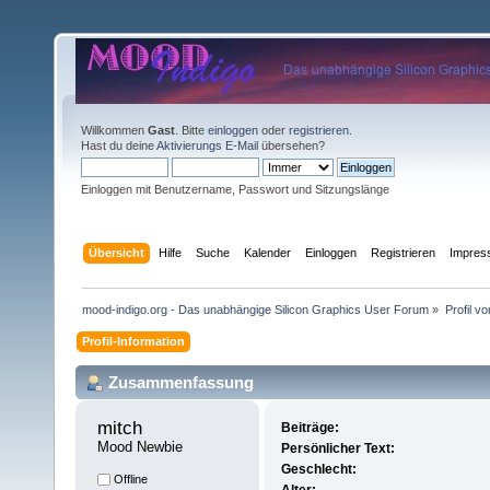
Willkommen
Gast
. Bitte
einloggen
oder
registrieren
.
Hast du deine
Aktivierungs E-Mail
übersehen?
Einloggen mit Benutzername, Passwort und Sitzungslänge
Übersicht
Hilfe
Suche
Kalender
Einloggen
Registrieren
Impre
mood-indigo.org - Das unabhängige Silicon Graphics User Forum
»
Profil v
Profil-Information
Zusammenfassung
mitch 
Beiträge:
Mood Newbie
Persönlicher Text:
Geschlecht:
Offline