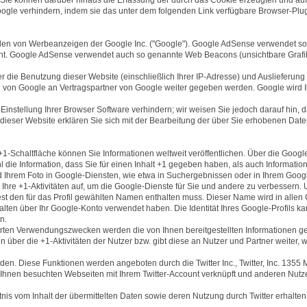
gle verhindern, indem sie das unter dem folgenden Link verfügbare Browser-Plugi
en von Werbeanzeigen der Google Inc. ("Google"). Google AdSense verwendet sog.
cht. Google AdSense verwendet auch so genannte Web Beacons (unsichtbare Grafi
 die Benutzung dieser Website (einschließlich Ihrer IP-Adresse) und Auslieferu
 von Google an Vertragspartner von Google weiter gegeben werden. Google wird I
Einstellung Ihrer Browser Software verhindern; wir weisen Sie jedoch darauf hin, 
 dieser Website erklären Sie sich mit der Bearbeitung der über Sie erhobenen Dat
+1-Schaltfläche können Sie Informationen weltweit veröffentlichen. Über die Googl
 die Information, dass Sie für einen Inhalt +1 gegeben haben, als auch Informatio
Ihrem Foto in Google-Diensten, wie etwa in Suchergebnissen oder in Ihrem Google
 Ihre +1-Aktivitäten auf, um die Google-Dienste für Sie und andere zu verbesser
indest den für das Profil gewählten Namen enthalten muss. Dieser Name wird in al
lten über Ihr Google-Konto verwendet haben. Die Identität Ihres Google-Profils k
n.
rten Verwendungszwecken werden die von Ihnen bereitgestellten Informationen 
 über die +1-Aktivitäten der Nutzer bzw. gibt diese an Nutzer und Partner weiter,
den. Diese Funktionen werden angeboten durch die Twitter Inc., Twitter, Inc. 1355
 Ihnen besuchten Webseiten mit Ihrem Twitter-Account verknüpft und anderen Nut
tnis vom Inhalt der übermittelten Daten sowie deren Nutzung durch Twitter erhalten.