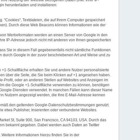
n herunterladen und installieren:
 "Cookies", Textdateien, die auf Ihrem Computer gespeichert
ken). Durch diese Web Beacons können Informationen wie der
ng von Werbeformaten werden an einen Server von Google in den
hre IP-Adresse jedoch nicht mit anderen von Ihnen gespeicherten
dass Sie in diesem Fall gegebenenfalls nicht sämtliche Funktionen
en durch Google in der zuvor beschriebenen Art und Weise und zu
e +1-Schaltfläche erhalten Sie und andere Nutzer personalisierte
nen über die Seite, die Sie beim Klicken auf +1 angesehen haben.
-Profil, oder an anderen Stellen auf Websites und Anzeigen im
n. Um die Google +1-Schaltfläche verwenden zu können, benötigen
len Google-Diensten verwendet. In manchen Fällen kann dieser Name
ann Nutzern angezeigt werden, die Ihre E-Mail-Adresse kennen
gemäß den geltenden Google-Datenschutzbestimmungen genutzt.
 wie etwa Publisher, Inserenten oder verbundene Websites.
 Market St, Suite 900, San Francisco, CA 94103, USA. Durch das
zern bekannt gegeben. Dabei werden auch Daten an Twitter
 Weitere Informationen hierzu finden Sie in der