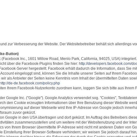
nd zur Verbesserung der Website. Der Websitebetreiber behält sich allerdings vor, 
ike-Button)
 (Facebook Inc., 1601 Willow Road, Menlo Park, California, 94025, USA) integri
sicht über die Facebook-Plugins finden Sie hier:
http://developers.facebook.com/doc
acebook-Server hergestellt. Facebook erhält dadurch die Information, dass Sie mi
Account eingeloggt sind, können Sie die Inhalte unserer Seiten auf Ihrem Facebo
 wir als Anbieter der Seiten keine Kenntnis vom Inhalt der übermittelten Daten so
http://de-de.facebook.com/policy.php
en Ihrem Facebook-Nutzerkonto zuordnen kann, loggen Sie sich bitte aus Ihrem
er Google Inc. ("Google"). Google Analytics verwendet sog. "Cookies", Textdateie
urch den Cookie erzeugten Informationen über Ihre Benutzung dieser Website wer
-Anonymisierung auf dieser Webseite wird Ihre IP-Adresse von Google jedoch inner
tsraum zuvor gekürzt.
von Google in den USA übertragen und dort gekürzt. Im Auftrag des Betreibers dies
tivitäten zusammenzustellen und um weitere mit der Websitenutzung und der Int
cs von Ihrem Browser übermittelte IP-Adresse wird nicht mit anderen Daten von 
Einstellung Ihrer Browser-Software verhindern; wir weisen Sie jedoch darauf hin,
Sie können darüber hinaus die Erfassung der durch das Cookie erzeugten und auf 