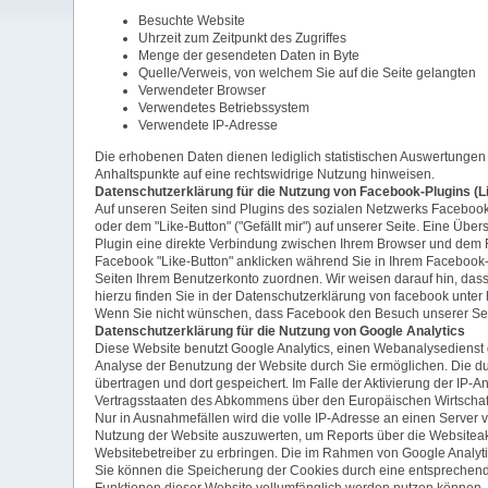
Besuchte Website
Uhrzeit zum Zeitpunkt des Zugriffes
Menge der gesendeten Daten in Byte
Quelle/Verweis, von welchem Sie auf die Seite gelangten
Verwendeter Browser
Verwendetes Betriebssystem
Verwendete IP-Adresse
Die erhobenen Daten dienen lediglich statistischen Auswertungen u
Anhaltspunkte auf eine rechtswidrige Nutzung hinweisen.
Datenschutzerklärung für die Nutzung von Facebook-Plugins (L
Auf unseren Seiten sind Plugins des sozialen Netzwerks Facebook
oder dem "Like-Button" ("Gefällt mir") auf unserer Seite. Eine Über
Plugin eine direkte Verbindung zwischen Ihrem Browser und dem F
Facebook "Like-Button" anklicken während Sie in Ihrem Facebook-
Seiten Ihrem Benutzerkonto zuordnen. Wir weisen darauf hin, dass
hierzu finden Sie in der Datenschutzerklärung von facebook unter
Wenn Sie nicht wünschen, dass Facebook den Besuch unserer Seit
Datenschutzerklärung für die Nutzung von Google Analytics
Diese Website benutzt Google Analytics, einen Webanalysedienst d
Analyse der Benutzung der Website durch Sie ermöglichen. Die d
übertragen und dort gespeichert. Im Falle der Aktivierung der IP
Vertragsstaaten des Abkommens über den Europäischen Wirtschaf
Nur in Ausnahmefällen wird die volle IP-Adresse an einen Server 
Nutzung der Website auszuwerten, um Reports über die Websiteak
Websitebetreiber zu erbringen. Die im Rahmen von Google Analyti
Sie können die Speicherung der Cookies durch eine entsprechende 
Funktionen dieser Website vollumfänglich werden nutzen können. 