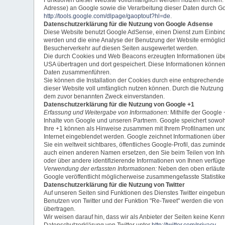
Adresse) an Google sowie die Verarbeitung dieser Daten durch Goo
http://tools.google.com/dlpage/gaoptout?hl=de
.
Datenschutzerklärung für die Nutzung von Google Adsense
Diese Website benutzt Google AdSense, einen Dienst zum Einbind
werden und die eine Analyse der Benutzung der Website ermögli
Besucherverkehr auf diesen Seiten ausgewertet werden.
Die durch Cookies und Web Beacons erzeugten Informationen über
USA übertragen und dort gespeichert. Diese Informationen können
Daten zusammenführen.
Sie können die Installation der Cookies durch eine entsprechende 
dieser Website voll umfänglich nutzen können. Durch die Nutzung
dem zuvor benannten Zweck einverstanden.
Datenschutzerklärung für die Nutzung von Google +1
Erfassung und Weitergabe von Informationen:
Mithilfe der Google 
Inhalte von Google und unseren Partnern. Google speichert sowohl
Ihre +1 können als Hinweise zusammen mit Ihrem Profilnamen und 
Internet eingeblendet werden. Google zeichnet Informationen über
Sie ein weltweit sichtbares, öffentliches Google-Profil, das zum
auch einen anderen Namen ersetzen, den Sie beim Teilen von Inha
oder über andere identifizierende Informationen von Ihnen verfüge
Verwendung der erfassten Informationen:
Neben den oben erläute
Google veröffentlicht möglicherweise zusammengefasste Statistiken
Datenschutzerklärung für die Nutzung von Twitter
Auf unseren Seiten sind Funktionen des Dienstes Twitter eingebun
Benutzen von Twitter und der Funktion "Re-Tweet" werden die von
übertragen.
Wir weisen darauf hin, dass wir als Anbieter der Seiten keine Kenn
Datenschutzerklärung von Twitter unter
http://twitter.com/privacy
.