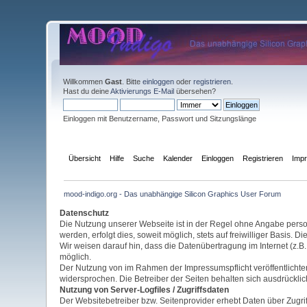
Willkommen
Gast
. Bitte
einloggen
oder
registrieren
.
Hast du deine
Aktivierungs E-Mail
übersehen?
Einloggen mit Benutzername, Passwort und Sitzungslänge
Übersicht
Hilfe
Suche
Kalender
Einloggen
Registrieren
Imp
mood-indigo.org - Das unabhängige Silicon Graphics User Forum
Datenschutz
Die Nutzung unserer Webseite ist in der Regel ohne Angabe per
werden, erfolgt dies, soweit möglich, stets auf freiwilliger Basis
Wir weisen darauf hin, dass die Datenübertragung im Internet (z.B.
möglich.
Der Nutzung von im Rahmen der Impressumspflicht veröffentlichten
widersprochen. Die Betreiber der Seiten behalten sich ausdrückli
Nutzung von Server-Logfiles /
Zugriffsdaten
Der Websitebetreiber bzw. Seitenprovider erhebt Daten über Zugriff