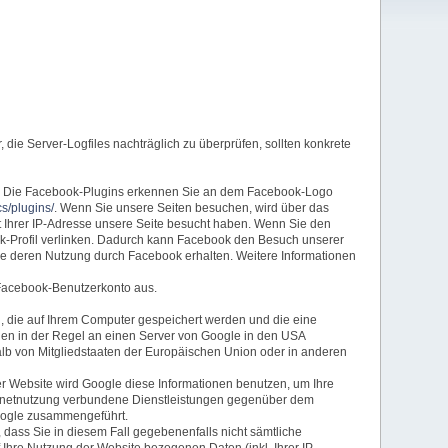
die Server-Logfiles nachträglich zu überprüfen, sollten konkrete
ert. Die Facebook-Plugins erkennen Sie an dem Facebook-Logo
s/plugins/
. Wenn Sie unsere Seiten besuchen, wird über das
t Ihrer IP-Adresse unsere Seite besucht haben. Wenn Sie den
ok-Profil verlinken. Dadurch kann Facebook den Besuch unserer
wie deren Nutzung durch Facebook erhalten. Weitere Informationen
 Facebook-Benutzerkonto aus.
n, die auf Ihrem Computer gespeichert werden und die eine
den in der Regel an einen Server von Google in den USA
halb von Mitgliedstaaten der Europäischen Union oder in anderen
er Website wird Google diese Informationen benutzen, um Ihre
ernetnutzung verbundene Dienstleistungen gegenüber dem
Google zusammengeführt.
 dass Sie in diesem Fall gegebenenfalls nicht sämtliche
Ihre Nutzung der Website bezogenen Daten (inkl. Ihrer IP-