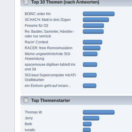
Top 10 Themen (nach Antworten)
BOINC unter Irix
SCHACH: Matt in drei Zügen
Firewire für O2
Re: Bastler, Sammler, Händler -
oder nur verrück
Racin' Contest
RACER: freie Rennsimulation
Meine ungewöhnlichste SGI-
Anwendung
spacemouse digitiser-tablett irix
und 3d
SGI baut Supercomputer mit ATI-
Grafikkarten
ein Einhorn geht auf reisen...
Top Themenstarter
Thomas W.
Jerry
Beth
lunatic