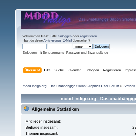
Willkommen
Gast
. Bitte
einloggen
oder
registrieren
.
Hast du deine
Aktivierungs E-Mail
übersehen?
Einloggen mit Benutzername, Passwort und Sitzungslänge
Übersicht
Hilfe
Suche
Kalender
Einloggen
Registrieren
Impre
mood-indigo.org - Das unabhängige Silicon Graphics User Forum
»
Statisti
mood-indigo.org - Das unabhängige 
Allgemeine Statistiken
Mitglieder insgesamt:
Beiträge insgesamt:
2
Themen insgesamt: