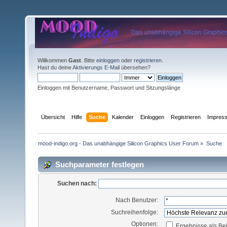
Willkommen
Gast
. Bitte
einloggen
oder
registrieren
.
Hast du deine
Aktivierungs E-Mail
übersehen?
Einloggen mit Benutzername, Passwort und Sitzungslänge
Übersicht
Hilfe
Suche
Kalender
Einloggen
Registrieren
Impres
mood-indigo.org - Das unabhängige Silicon Graphics User Forum
»
Suche
Suchparameter festlegen
Suchen nach:
Nach Benutzer:
Suchreihenfolge:
Optionen:
Ergebnisse als Be