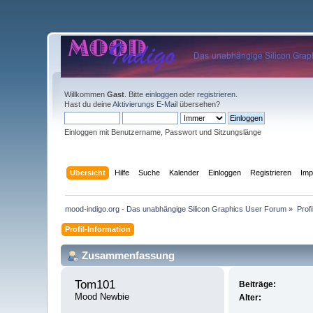
Willkommen
Gast
. Bitte
einloggen
oder
registrieren
.
Hast du deine
Aktivierungs E-Mail
übersehen?
Einloggen mit Benutzername, Passwort und Sitzungslänge
Übersicht
Hilfe
Suche
Kalender
Einloggen
Registrieren
Im
mood-indigo.org - Das unabhängige Silicon Graphics User Forum
»
Prof
Profil-Information
Zusammenfassung
Tom101 
Beiträge:
Mood Newbie
Alter: