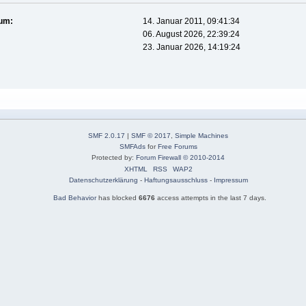
tum:
14. Januar 2011, 09:41:34
06. August 2026, 22:39:24
23. Januar 2026, 14:19:24
SMF 2.0.17
|
SMF © 2017
,
Simple Machines
SMFAds
for
Free Forums
Protected by:
Forum Firewall © 2010-2014
XHTML
RSS
WAP2
Datenschutzerklärung
-
Haftungsausschluss
-
Impressum
Bad Behavior
has blocked
6676
access attempts in the last 7 days.