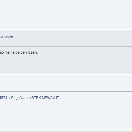
 -> R12K
so meine beiden Ideen.
5262457&ssPageName=STRK:MEWAX:IT