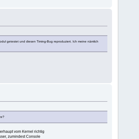
dul getestet und diesen Timing-Bug reproduziert. Ich meine nämlich
ze?
berhaupt vom Kernel richtig
esser, zumindest Console