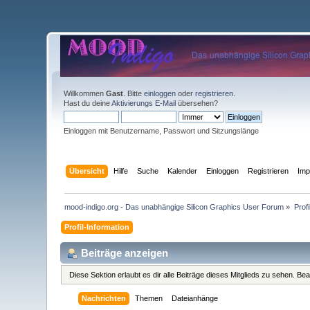
Willkommen
Gast
. Bitte
einloggen
oder
registrieren
.
Hast du deine
Aktivierungs E-Mail
übersehen?
Einloggen mit Benutzername, Passwort und Sitzungslänge
Übersicht
Hilfe
Suche
Kalender
Einloggen
Registrieren
Im
mood-indigo.org - Das unabhängige Silicon Graphics User Forum
»
Prof
Profil-Information
Beiträge anzeigen
Diese Sektion erlaubt es dir alle Beiträge dieses Mitglieds zu sehen. B
Nachrichten
Themen
Dateianhänge