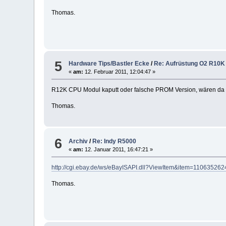
Thomas.
5
Hardware Tips/Bastler Ecke
/
Re: Aufrüstung O2 R10K
«
am:
12. Februar 2011, 12:04:47 »
R12K CPU Modul kaputt oder falsche PROM Version, wären da 
Thomas.
6
Archiv
/
Re: Indy R5000
«
am:
12. Januar 2011, 16:47:21 »
http://cgi.ebay.de/ws/eBayISAPI.dll?ViewItem&item=11063
Thomas.