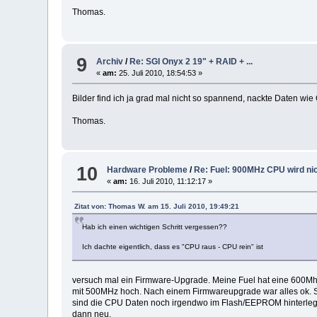
Thomas.
9
Archiv
/
Re: SGI Onyx 2 19" + RAID + ...
«
am:
25. Juli 2010, 18:54:53 »
Bilder find ich ja grad mal nicht so spannend, nackte Daten wie 
Thomas.
10
Hardware Probleme
/
Re: Fuel: 900MHz CPU wird ni
«
am:
16. Juli 2010, 11:12:17 »
Zitat von: Thomas W. am 15. Juli 2010, 19:49:21
Hab ich einen wichtigen Schritt vergessen??
Ich dachte eigentlich, dass es "CPU raus - CPU rein" ist
versuch mal ein Firmware-Upgrade. Meine Fuel hat eine 600
mit 500MHz hoch. Nach einem Firmwareupgrade war alles ok. S
sind die CPU Daten noch irgendwo im Flash/EEPROM hinterlegt
dann neu.