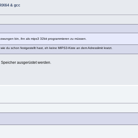
IRIX64 & gcc
ezwungen bin, ihn als mips3 32bit programmieren zu müssen.
 wie du schon festgestellt hast, eh keine MIPS3-Kiste an dem Adresslimit kratzt.
 Speicher ausgerüstet werden.