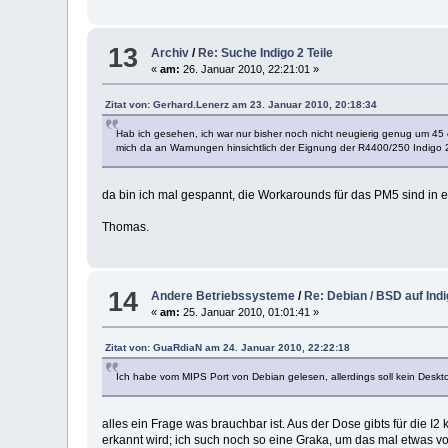
13
Archiv
/
Re: Suche Indigo 2 Teile
«
am:
26. Januar 2010, 22:21:01 »
Zitat von: Gerhard.Lenerz am 23. Januar 2010, 20:18:34
Hab ich gesehen, ich war nur bisher noch nicht neugierig genug um 45
mich da an Warnungen hinsichtlich der Eignung der R4400/250 Indigo 
da bin ich mal gespannt, die Workarounds für das PM5 sind in er
Thomas.
14
Andere Betriebssysteme
/
Re: Debian / BSD auf Ind
«
am:
25. Januar 2010, 01:01:41 »
Zitat von: GuaRdiaN am 24. Januar 2010, 22:22:18
Ich habe vom MIPS Port von Debian gelesen, allerdings soll kein Deskto
alles ein Frage was brauchbar ist. Aus der Dose gibts für die I2
erkannt wird; ich such noch so eine Graka, um das mal etwas vo