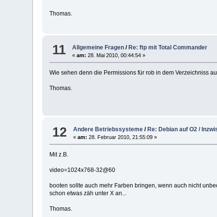
Thomas.
11
Allgemeine Fragen
/
Re: ftp mit Total Commander
«
am:
28. Mai 2010, 00:44:54 »
Wie sehen denn die Permissions für rob in dem Verzeichniss au
Thomas.
12
Andere Betriebssysteme
/
Re: Debian auf O2 / Inzw
«
am:
28. Februar 2010, 21:55:09 »
Mit z.B.
video=1024x768-32@60
booten sollte auch mehr Farben bringen, wenn auch nicht unbed
schon etwas zäh unter X an...
Thomas.