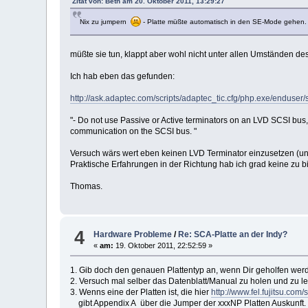
Zitat von: Beth am 20. Oktober 2011, 13:29:27
Nix zu jumpern
- Platte müßte automatisch in den SE-Mode gehen.
müßte sie tun, klappt aber wohl nicht unter allen Umständen d
Ich hab eben das gefunden:
http://ask.adaptec.com/scripts/adaptec_tic.cfg/php.exe/endu
"- Do not use Passive or Active terminators on an LVD SCSI bus,
communication on the SCSI bus. "
Versuch wärs wert eben keinen LVD Terminator einzusetzen (un
Praktische Erfahrungen in der Richtung hab ich grad keine zu b
Thomas.
4
Hardware Probleme
/
Re: SCA-Platte an der Indy?
«
am:
19. Oktober 2011, 22:52:59 »
1. Gib doch den genauen Plattentyp an, wenn Dir geholfen werd
2. Versuch mal selber das Datenblatt/Manual zu holen und zu les
3. Wenns eine der Platten ist, die hier
http://www.fel.fujitsu.co
gibt Appendix A über die Jumper der xxxNP Platten Auskunft.