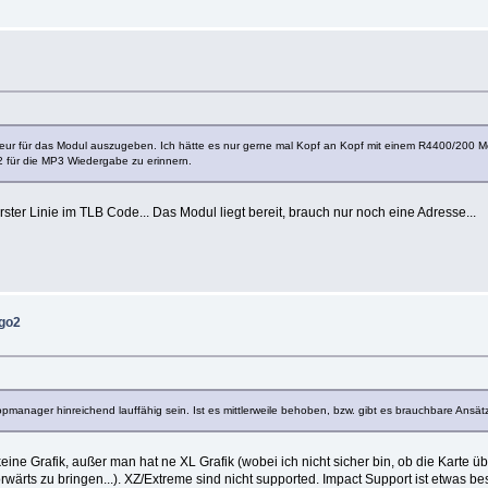
 eur für das Modul auszugeben. Ich hätte es nur gerne mal Kopf an Kopf mit einem R4400/200 Mo
2 für die MP3 Wiedergabe zu erinnern.
ster Linie im TLB Code... Das Modul liegt bereit, brauch nur noch eine Adresse...
igo2
pmanager hinreichend lauffähig sein. Ist es mittlerweile behoben, bzw. gibt es brauchbare Ansät
 keine Grafik, außer man hat ne XL Grafik (wobei ich nicht sicher bin, ob die Karte ü
rwärts zu bringen...). XZ/Extreme sind nicht supported. Impact Support ist etwas b