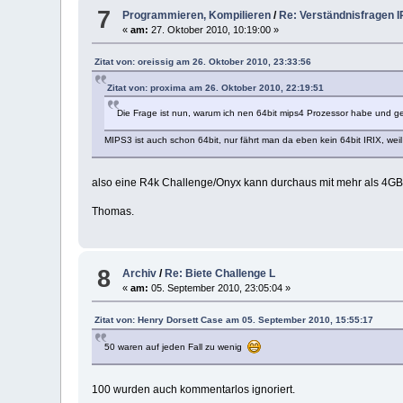
7
Programmieren, Kompilieren
/
Re: Verständnisfragen 
«
am:
27. Oktober 2010, 10:19:00 »
Zitat von: oreissig am 26. Oktober 2010, 23:33:56
Zitat von: proxima am 26. Oktober 2010, 22:19:51
Die Frage ist nun, warum ich nen 64bit mips4 Prozessor habe und g
MIPS3 ist auch schon 64bit, nur fährt man da eben kein 64bit IRIX, weil
also eine R4k Challenge/Onyx kann durchaus mit mehr als 4GB
Thomas.
8
Archiv
/
Re: Biete Challenge L
«
am:
05. September 2010, 23:05:04 »
Zitat von: Henry Dorsett Case am 05. September 2010, 15:55:17
50 waren auf jeden Fall zu wenig
100 wurden auch kommentarlos ignoriert.