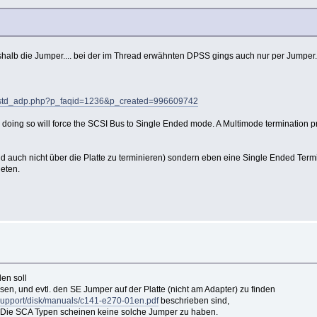
eshalb die Jumper.... bei der im Thread erwähnten DPSS gings auch nur per Jumper
ser/std_adp.php?p_faqid=1236&p_created=996609742
 doing so will force the SCSI Bus to Single Ended mode. A Multimode termination p
d auch nicht über die Platte zu terminieren) sondern eben eine Single Ended Ter
ieten.
en soll
en, und evtl. den SE Jumper auf der Platte (nicht am Adapter) zu finden
m/support/disk/manuals/c141-e270-01en.pdf
beschrieben sind,
 Die SCA Typen scheinen keine solche Jumper zu haben.