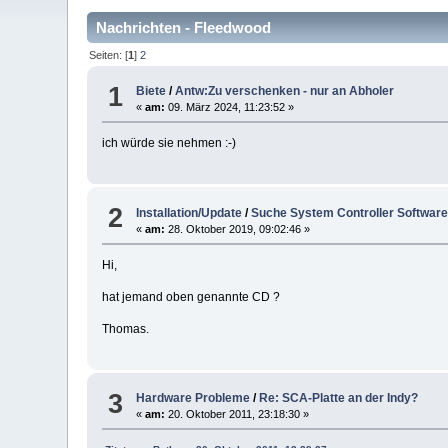
Nachrichten - Fleedwood
Seiten: [
1
]
2
1
Biete
/
Antw:Zu verschenken - nur an Abholer
«
am:
09. März 2024, 11:23:52 »
ich würde sie nehmen :-)
2
Installation/Update
/
Suche System Controller Softwar
«
am:
28. Oktober 2019, 09:02:46 »
Hi,
hat jemand oben genannte CD ?
Thomas.
3
Hardware Probleme
/
Re: SCA-Platte an der Indy?
«
am:
20. Oktober 2011, 23:18:30 »