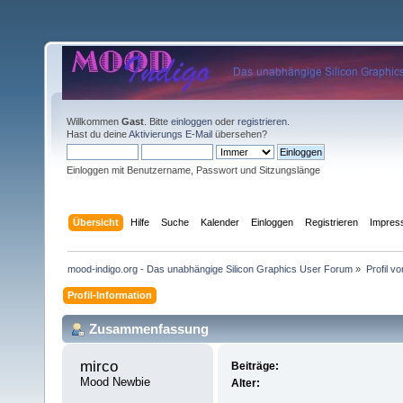
Willkommen
Gast
. Bitte
einloggen
oder
registrieren
.
Hast du deine
Aktivierungs E-Mail
übersehen?
Einloggen mit Benutzername, Passwort und Sitzungslänge
Übersicht
Hilfe
Suche
Kalender
Einloggen
Registrieren
Impre
mood-indigo.org - Das unabhängige Silicon Graphics User Forum
»
Profil v
Profil-Information
Zusammenfassung
mirco 
Beiträge:
Mood Newbie
Alter: