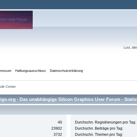
Lust, al
pressum
Haftungsausschluss
Datenschutzerklärung
istik-Center
go.org - Das unabhängige Silicon Graphics User Forum - Statis
40
Durchschn. Registrierungen pro Tag:
23902
Durchschn. Beiträge pro Tag:
3732
Durchschn. Themen pro Tag: