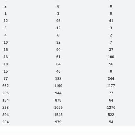
2
8
0
1
3
0
12
95
41
3
12
3
4
6
2
10
32
7
15
90
37
16
61
100
18
64
56
15
40
0
77
188
344
662
1190
1177
206
944
77
184
878
64
238
1059
1270
394
1546
522
204
979
54