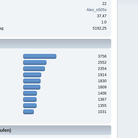
22
Alex_n505x
37,47
1:0
ag:
5192,25
3756
2552
2354
1914
1830
1809
1406
1367
1355
1031
ufen)