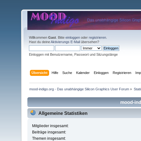
Willkommen
Gast
. Bitte
einloggen
oder
registrieren
.
Hast du deine
Aktivierungs E-Mail
übersehen?
Einloggen mit Benutzername, Passwort und Sitzungslänge
Übersicht
Hilfe
Suche
Kalender
Einloggen
Registrieren
Im
mood-indigo.org - Das unabhängige Silicon Graphics User Forum
»
Stat
mood-indi
Allgemeine Statistiken
Mitglieder insgesamt:
Beiträge insgesamt:
Themen insgesamt: