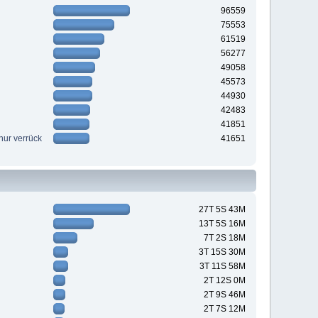
96559
75553
61519
56277
49058
45573
44930
42483
41851
nur verrück
41651
27T 5S 43M
13T 5S 16M
7T 2S 18M
3T 15S 30M
3T 11S 58M
2T 12S 0M
2T 9S 46M
2T 7S 12M