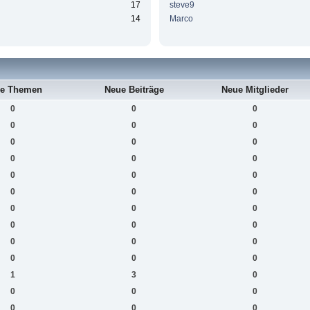
17
steve9
14
Marco
e Themen
Neue Beiträge
Neue Mitglieder
0
0
0
0
0
0
0
0
0
0
0
0
0
0
0
0
0
0
0
0
0
0
0
0
0
0
0
0
0
0
1
3
0
0
0
0
0
0
0