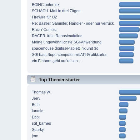
BOINC unter Irix
SCHACH: Matt in drei Zügen
Firewire für O2
Re: Bastler, Sammler, Händler - oder nur verrück
Racin' Contest
RACER: freie Rennsimulation
Meine ungewöhnlichste SGI-Anwendung
spacemouse digitiser-tablett irix und 3d
SGI baut Supercomputer mit ATI-Grafikkarten
ein Einhorn geht auf reisen...
Top Themenstarter
Thomas W.
Jerry
Beth
lunatic
Ebbi
sgt_barnes
Sparky
jmc