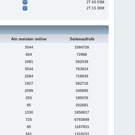
2T 4S 53M
2T 1S 36M
Am meisten online
Seitenaufrufe
3544
3384726
604
72966
1081
502539
3544
763024
2584
719835
1927
582710
2599
345895
255
195076
85
202681
1330
1850617
725
6793849
85
1167931
561
1310237