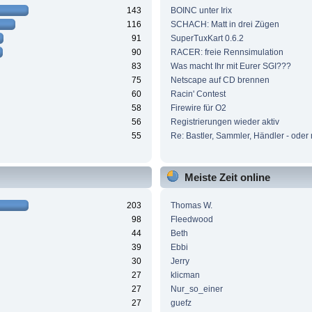
143
BOINC unter Irix
116
SCHACH: Matt in drei Zügen
91
SuperTuxKart 0.6.2
90
RACER: freie Rennsimulation
83
Was macht Ihr mit Eurer SGI???
75
Netscape auf CD brennen
60
Racin' Contest
58
Firewire für O2
56
Registrierungen wieder aktiv
55
Re: Bastler, Sammler, Händler - oder 
Meiste Zeit online
203
Thomas W.
98
Fleedwood
44
Beth
39
Ebbi
30
Jerry
27
klicman
27
Nur_so_einer
27
guefz