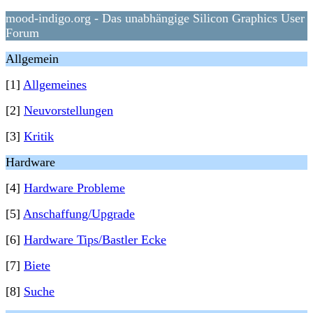
mood-indigo.org - Das unabhängige Silicon Graphics User
Forum
Allgemein
[1]
Allgemeines
[2]
Neuvorstellungen
[3]
Kritik
Hardware
[4]
Hardware Probleme
[5]
Anschaffung/Upgrade
[6]
Hardware Tips/Bastler Ecke
[7]
Biete
[8]
Suche