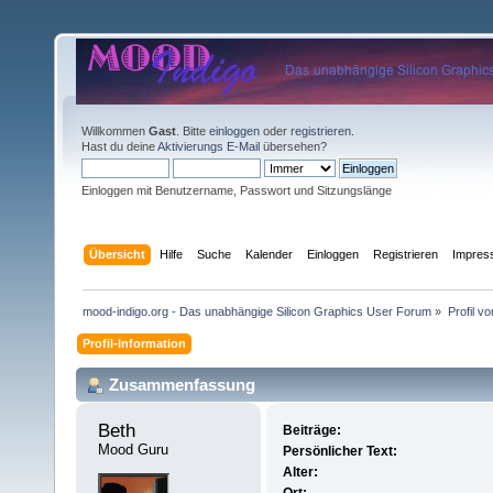
Willkommen
Gast
. Bitte
einloggen
oder
registrieren
.
Hast du deine
Aktivierungs E-Mail
übersehen?
Einloggen mit Benutzername, Passwort und Sitzungslänge
Übersicht
Hilfe
Suche
Kalender
Einloggen
Registrieren
Impre
mood-indigo.org - Das unabhängige Silicon Graphics User Forum
»
Profil v
Profil-Information
Zusammenfassung
Beth 
Beiträge:
Mood Guru
Persönlicher Text:
Alter: