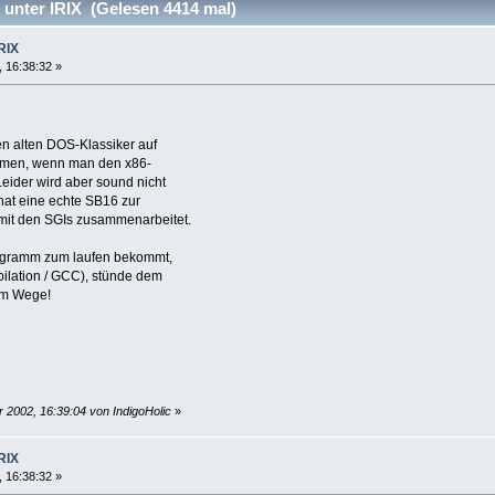
nter IRIX (Gelesen 4414 mal)
RIX
 16:38:32 »
en alten DOS-Klassiker auf
mmen, wenn man den x86-
Leider wird aber sound nicht
 hat eine echte SB16 zur
 mit den SGIs zusammenarbeitet.
ogramm zum laufen bekommt,
ilation / GCC), stünde dem
im Wege!
 2002, 16:39:04 von IndigoHolic
»
RIX
 16:38:32 »