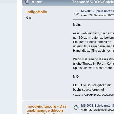
Autor
Thema: MS-DOS-Spiele u
MS-DOS-Spiele unter I
IndigoHolic
«
am:
22. Dezember 2002,
Gast
Moin,
es ist wohl möglich, die ganz
ner SGI zum laufen zu beko
Emulator "Bochs" compiliert. 
unterstützt, es sei denn, man
Hand, die zufällig auch noch
Wenn mal jemand dieses Pr
(siehe Thread im Forum Komp
Spielspaß wohl nichts mehr 
MfG
EDIT: Die Source gibts hier:
bochs.sourceforge.net
«
Letzte Änderung: 22. Dezember
MS-DOS-Spiele unter I
mood-indigo.org - Das
unabhängige Silicon
«
am:
22. Dezember 2002,