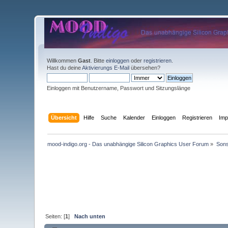
Willkommen
Gast
. Bitte
einloggen
oder
registrieren
.
Hast du deine
Aktivierungs E-Mail
übersehen?
Einloggen mit Benutzername, Passwort und Sitzungslänge
Übersicht
Hilfe
Suche
Kalender
Einloggen
Registrieren
Im
mood-indigo.org - Das unabhängige Silicon Graphics User Forum
»
Sons
Seiten: [
1
]
Nach unten