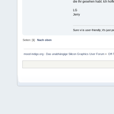
die Ihr gesehen habt. Ich hoff
LG
Jerry
Sure vi is user-friendly; it's just
Seiten: [
1
]
Nach oben
mood-indigo.org - Das unabhängige Silicon Graphics User Forum
»
Off-