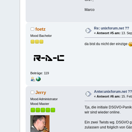
Marco
Re: unixforum.net ??
foetz
«
Antwort #5 am:
13. Sep
Mood Bachelor
da bist du nicht der einzige
Beiträge: 119
Antw:unixforum.net ?
Jerry
«
Antwort #6 am:
15. Feb
Mood Administrator
Mood Master
Tja, die initiale DSGVO-Panik
wir sind wieder online.
Ein zwei Twists wg. DSGVO gil
zulassen und folglich von Gä