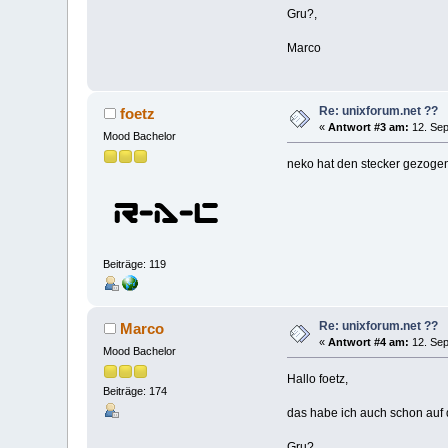
Gru?,
Marco
Re: unixforum.net ??
foetz
«
Antwort #3 am:
12. Sep
Mood Bachelor
neko hat den stecker gezoge
Beiträge: 119
Re: unixforum.net ??
Marco
«
Antwort #4 am:
12. Sep
Mood Bachelor
Hallo foetz,
Beiträge: 174
das habe ich auch schon auf 
Gru?,