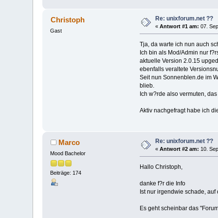
Re: unixforum.net ??
Christoph
«
Antwort #1 am:
07. Sep
Gast
Tja, da warte ich nun auch s
Ich bin als Mod/Admin nur f?
aktuelle Version 2.0.15 upge
ebenfalls veraltete Version
Seit nun Sonnenblen.de im Wa
blieb.
Ich w?rde also vermuten, das 
Aktiv nachgefragt habe ich di
Re: unixforum.net ??
Marco
«
Antwort #2 am:
10. Sep
Mood Bachelor
Hallo Christoph,
Beiträge: 174
danke f?r die Info
Ist nur irgendwie schade, auf
Es geht scheinbar das "Forum