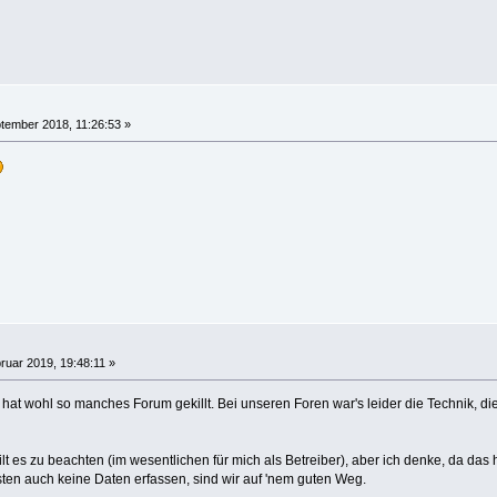
tember 2018, 11:26:53 »
?
ruar 2019, 19:48:11 »
 hat wohl so manches Forum gekillt. Bei unseren Foren war's leider die Technik, die 
t es zu beachten (im wesentlichen für mich als Betreiber), aber ich denke, da das 
sten auch keine Daten erfassen, sind wir auf 'nem guten Weg.