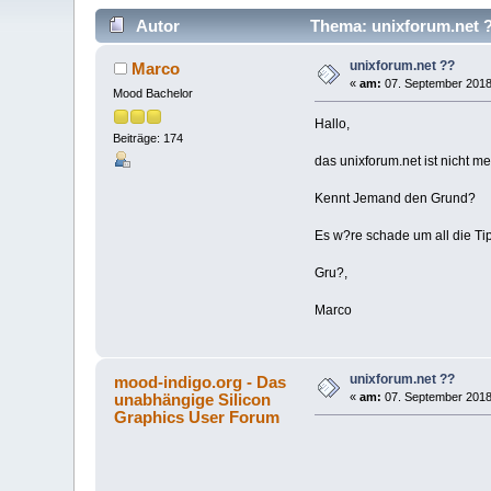
Autor
Thema: unixforum.net ?
unixforum.net ??
Marco
«
am:
07. September 2018
Mood Bachelor
Hallo,
Beiträge: 174
das unixforum.net ist nicht me
Kennt Jemand den Grund?
Es w?re schade um all die Tip
Gru?,
Marco
unixforum.net ??
mood-indigo.org - Das
unabhängige Silicon
«
am:
07. September 2018
Graphics User Forum