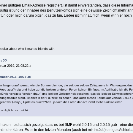
einer gültigen Email-Adresse registriert, ist damit einverstanden, dass diese Inform
gültig ist und der Inhaber des Benutzerkontos sich eine gewisse Zeit nicht mehr a
 tun oder mich darum bitten, das zu tun. Lieber ist mir natürlich, wenn wir hier 
 peculiar about who it makes friends with.
t ??
ruar 2019, 21:08:22 »
tember 2018, 15:37:35
on lange drauf, genau wie die Sonnenblen.de, die seit der selben Zeitspanne im Wartungsmodus v
 Mood zust?ndig und habe auf die beiden anderen Foren keinen Einfluss. Im April habe ich die Fo
rj?hrig veraltete Version drauf) und bei der Gelegenheit gesehen, das die beiden Schwesterfore
ungsmodus steht, ist aber in der Fu?zeile zu sehen, das auch dieses Forum auf Version 2.0.15 ak
gendwer (Jerry?) Updates durchf?hrte, jedoch die Foren danach nicht mehr funktionierten.
bez?glich noch nicht.
aken - es hat sich gezeigt, dass es bei SMF wohl 2.0.15 und 2.0.15 gab - eine die m
cht mehr klären. Es ist in den letzten Monaten (auch bei mir im Job) einiges Acht