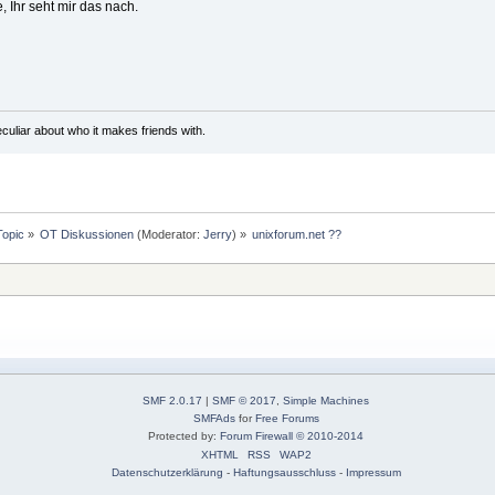
e, Ihr seht mir das nach.
 peculiar about who it makes friends with.
Topic
»
OT Diskussionen
(Moderator:
Jerry
) »
unixforum.net ??
SMF 2.0.17
|
SMF © 2017
,
Simple Machines
SMFAds
for
Free Forums
Protected by:
Forum Firewall © 2010-2014
XHTML
RSS
WAP2
Datenschutzerklärung
-
Haftungsausschluss
-
Impressum