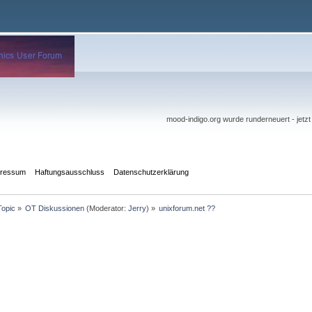
mood-indigo.org wurde runderneuert - jetz
pressum
Haftungsausschluss
Datenschutzerklärung
Topic
»
OT Diskussionen
(Moderator:
Jerry
) »
unixforum.net ??