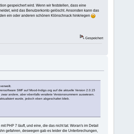
ation gespeichert wird. Wenn wir feststellen, dass eine
nmeldet, wird das Benutzerkonto gelöscht. Ansonsten kann das
noch den ein oder anderen schönen Klönschnack hinkriegen
Gespeichert
erweilt.
rensoftware SMF auf Mood-Indigo.org auf die aktuelle Version 2.0.15
n zwar andere, aber ebenfalls veraltete Versionsnummern auswiesen.
tualisiert wurde, jedoch eben abgeschaltet blieb.
it PHP 7 läuft, und eine, die das nicht tat. Woran's im Detail
erbahn gefahren, deswegen gab es leider die Unterbrechungen,