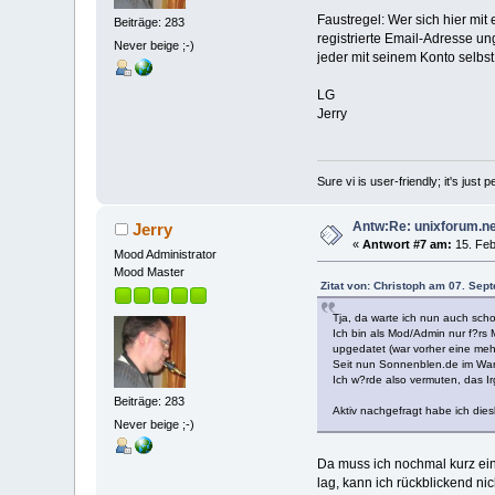
Faustregel: Wer sich hier mit 
Beiträge: 283
registrierte Email-Adresse un
Never beige ;-)
jeder mit seinem Konto selbst
LG
Jerry
Sure vi is user-friendly; it's just
Antw:Re: unixforum.ne
Jerry
«
Antwort #7 am:
15. Feb
Mood Administrator
Mood Master
Zitat von: Christoph am 07. Sep
Tja, da warte ich nun auch sch
Ich bin als Mod/Admin nur f?rs
upgedatet (war vorher eine meh
Seit nun Sonnenblen.de im Wart
Ich w?rde also vermuten, das Ir
Beiträge: 283
Aktiv nachgefragt habe ich dies
Never beige ;-)
Da muss ich nochmal kurz einh
lag, kann ich rückblickend ni