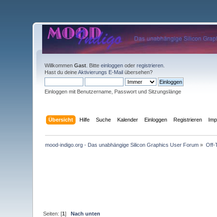
Willkommen
Gast
. Bitte
einloggen
oder
registrieren
.
Hast du deine
Aktivierungs E-Mail
übersehen?
Einloggen mit Benutzername, Passwort und Sitzungslänge
Übersicht
Hilfe
Suche
Kalender
Einloggen
Registrieren
Im
mood-indigo.org - Das unabhängige Silicon Graphics User Forum
»
Off-
Seiten: [
1
]
Nach unten