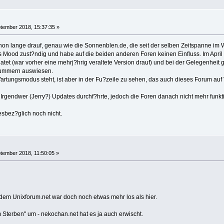
tember 2018, 15:37:35 »
chon lange drauf, genau wie die Sonnenblen.de, die seit der selben Zeitspanne im
rs Mood zust?ndig und habe auf die beiden anderen Foren keinen Einfluss. Im April
datet (war vorher eine mehrj?hrig veraltete Version drauf) und bei der Gelegenhei
snummern auswiesen.
rtungsmodus steht, ist aber in der Fu?zeile zu sehen, das auch dieses Forum auf V
Irgendwer (Jerry?) Updates durchf?hrte, jedoch die Foren danach nicht mehr funkti
esbez?glich noch nicht.
tember 2018, 11:50:05 »
 dem Unixforum.net war doch noch etwas mehr los als hier.
 Sterben" um - nekochan.net hat es ja auch erwischt.