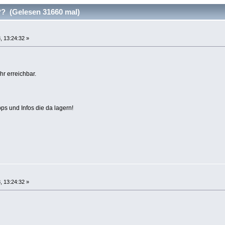
? (Gelesen 31660 mal)
, 13:24:32 »
hr erreichbar.
ps und Infos die da lagern!
, 13:24:32 »