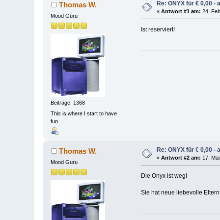
Re: ONYX für € 0,00 - 
Thomas W.
«
Antwort #1 am:
24. Feb
Mood Guru
Ist reserviert!
Beiträge: 1368
This is where I start to have
fun...
Re: ONYX für € 0,00 - 
Thomas W.
«
Antwort #2 am:
17. Mai
Mood Guru
Die Onyx ist weg!
Sie hat neue liebevolle Elter