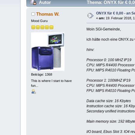
Autor
Thema: ONYX für € 0,00
ONYX für € 0,00 - an S
Thomas W.
«
am:
19. Februar 2018, 1
Mood Guru
Moin SGI-Gemeinde,
ich hätte noch eine ONYX zu
hinv:
Processor 0: 100 MHZ IP19
CPU: MIPS R4400 Processor C
FPU: MIPS R4010 Floating Poi
Beiträge: 1368
Processor 1: 100MHZ IP19
This is where I start to have
CPU: MIPS R4400 Processor C
fun...
FPU: MIPS R4010 Floating Poi
Data cache size: 16 Kbytes
Instruction cache size: 16 Kby
Secondary unified instruction
Main memory size: 192 Mbyte
I/O board, Ebus Slot 3: IO4 re