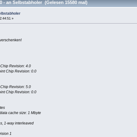
 - an Selbstabholer (Gelesen 15580 mal)
elbstabholer
2:44:51 »
 verschenken!
hip Revision: 4.0
nt Chip Revision: 0.0
hip Revision: 5.0
nt Chip Revision: 0.0
tes
/data cache size: 1 Mbyte
s, 1-way interleaved
vision 1