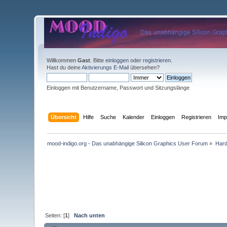
Willkommen
Gast
. Bitte
einloggen
oder
registrieren
.
Hast du deine
Aktivierungs E-Mail
übersehen?
Einloggen mit Benutzername, Passwort und Sitzungslänge
Übersicht
Hilfe
Suche
Kalender
Einloggen
Registrieren
Im
mood-indigo.org - Das unabhängige Silicon Graphics User Forum
»
Har
Seiten: [
1
]
Nach unten