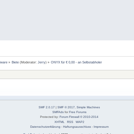
dware
»
Biete
(Moderator:
Jerry
) »
ONYX für € 0,00 - an Selbstabholer
SMF 2.0.17
|
SMF © 2017
,
Simple Machines
SMFAds
for
Free Forums
Protected by:
Forum Firewall © 2010-2014
XHTML
RSS
WAP2
Datenschutzerklärung
-
Haftungsausschluss
-
Impressum