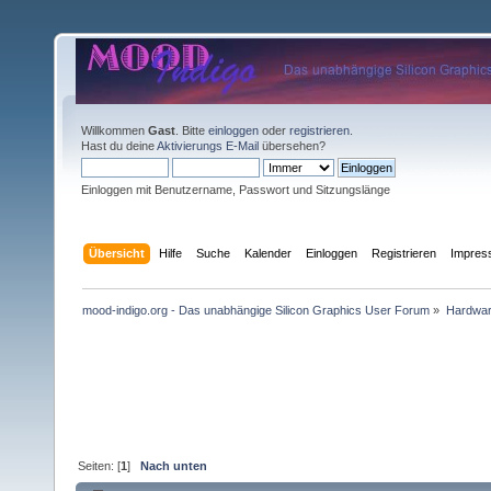
Willkommen
Gast
. Bitte
einloggen
oder
registrieren
.
Hast du deine
Aktivierungs E-Mail
übersehen?
Einloggen mit Benutzername, Passwort und Sitzungslänge
Übersicht
Hilfe
Suche
Kalender
Einloggen
Registrieren
Impre
mood-indigo.org - Das unabhängige Silicon Graphics User Forum
»
Hardwa
Seiten: [
1
]
Nach unten