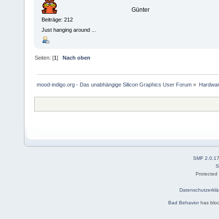
Günter
Beiträge: 212
Just hanging around ...
Seiten: [
1
]
Nach oben
mood-indigo.org - Das unabhängige Silicon Graphics User Forum
»
Hardwa
SMF 2.0.1
S
Protected
Datenschutzerklä
Bad Behavior
has blo