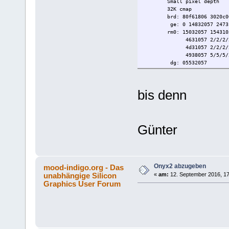
Small pixel depth
Bank 2 contains 512 MB (Sta
32K cmap
Integral SCSI controller 0: 
brd: 80f61806 3020c0
Disk drive: unit 1 on SCSI 
ge: 0 14832057 2473
Disk drive: unit 2 on SCSI 
rm0: 15032057 154310
Disk drive: unit 3 on SCSI 
4631057 2/2/2/
Disk drive: unit 4 on SCSI 
4d31057 2/2/2/2/
Disk drive: unit 5 on SCSI 
4938057 5/5/5/5/5
CDROM: unit 6 on SCSI cont
dg: 05532057
Integral SCSI controller 1: 
5838057 1/1/1/
IOC3/IOC4 serial port: tty1
5631057 1/1
IOC3/IOC4 serial port: tty2
GE: NIC #: 0000.0
IOC3/IOC4 serial port: tty3
bis denn
Serial #: HLK
IOC3/IOC4 serial port: tty4
Part #: 030-1
IOC3 parallel port: plp1
KT: No NIC serial n
Graphics board: InfiniteReal
RM0: NIC #: 0000.
HIPPI-Serial adapter: unit 0
Serial #: KAL
Günter
Integral Fast Ethernet: ef0,
Part #: 030-1
Iris Audio Processor: versio
TM0: NIC #: 0000.
Origin BASEIO board, module 
Serial #: KAR
PCI Adapter ID (vendor 0x10
Part #: 030-1
PCI Adapter ID (vendor 0x10
RM1: No NIC serial 
Onyx2 abzugeben
mood-indigo.org - Das
PCI Adapter ID (vendor 0x10
TM1: No NIC serial 
PCI Adapter ID (vendor 0x10
unabhängige Silicon
«
am:
12. September 2016, 17
RM2: No NIC serial 
PCI Adapter ID (vendor 0x10
Graphics User Forum
TM2: No NIC serial 
PCI Adapter ID (vendor 0x10
RM3: No NIC serial 
PCI Adapter ID (vendor 0x10
TM3: No NIC serial 
PCI Adapter ID (vendor 0x10
BP: No NIC serial n
PCI Adapter ID (vendor 0x10
DG: NIC #: 0000.0
DIVO Video: controller 0 uni
Serial #: HJX
IOC3/IOC4 external interrupt