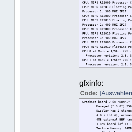
CPU: MIPS R12000 Processor C
FPU: MIPS R12010 Floating Po
Processor 1: 300 MHZ IP27
CPU: MIPS R12000 Processor C
FPU: MIPS R12010 Floating Po
Processor 2: 400 MHZ IP27
CPU: MIPS R12000 Processor C
FPU: MIPS R12010 Floating Po
Processor 3: 400 MHZ IP27
CPU: MIPS R12000 Processor C
FPU: MIPS R12010 Floating Po
CPU 0 at Module 1/Slot 2/Sli
Processor revision: 2.3. S
CPU 1 at Module 1/Slot 2/Sli
Processor revision: 2.3. S
CPU 2 at Module 1/Slot 1/Sli
Processor revision: 3.5. S
CPU 3 at Module 1/Slot 1/Sli
gfxinfo:
Processor revision: 3.5. S
Main memory size: 3072 Mbyte
Instruction cache size: 32 K
Code:
[Auswählen
Data cache size: 32 Kbytes
Secondary unified instructio
Graphics board 0 is "KONAL" 
Memory at Module 1/Slot 82: 
Managed (":0.0") 256
Bank 0 contains 512 MB (Sta
Display has 2 channe
Bank 1 contains 512 MB (Sta
4 GEs (of 4), occmas
Bank 2 contains 512 MB (Sta
4MB external BEF ram
Memory at Module 1/Slot 81: 
1 RM9 board (of 1) 1
Bank 0 contains 512 MB (Sta
Texture Memory: 64MB
Bank 1 contains 512 MB (Sta