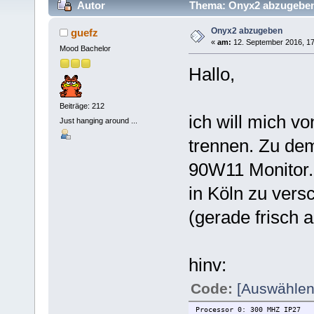
Autor
Thema: Onyx2 abzugeben
Onyx2 abzugeben
guefz
«
am:
12. September 2016, 17
Mood Bachelor
Hallo,
Beiträge: 212
ich will mich 
Just hanging around ...
trennen. Zu de
90W11 Monitor. 
in Köln zu vers
(gerade frisch 
hinv:
Code:
[Auswählen
Processor 0: 300 MHZ IP27