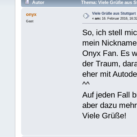
Autor
Thema: Viele Grüße aus St
Viele Grüße aus Stuttgart
onyx
«
am:
16. Februar 2016, 16:3
Gast
So, ich stell mi
mein Nickname 
Onyx Fan. Es w
der Traum, dara
eher mit Autod
^^
Auf jeden Fall 
aber dazu mehr
Viele Grüße!