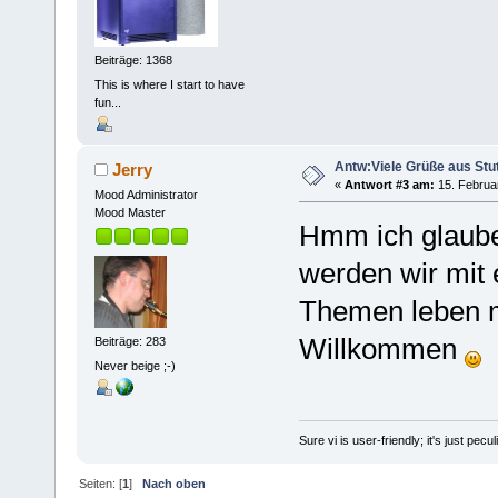
Beiträge: 1368
This is where I start to have
fun...
Antw:Viele Grüße aus Stut
Jerry
«
Antwort #3 am:
15. Februar
Mood Administrator
Mood Master
Hmm ich glaub
werden wir mit 
Themen leben m
Willkommen
Beiträge: 283
Never beige ;-)
Sure vi is user-friendly; it's just pec
Seiten: [
1
]
Nach oben