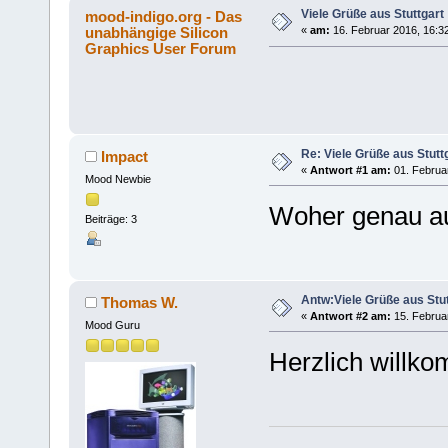
Viele Grüße aus Stuttgart
mood-indigo.org - Das
unabhängige Silicon
«
am:
16. Februar 2016, 16:3
Graphics User Forum
Re: Viele Grüße aus Stutt
Impact
«
Antwort #1 am:
01. Februar
Mood Newbie
Woher genau au
Beiträge: 3
Antw:Viele Grüße aus Stut
Thomas W.
«
Antwort #2 am:
15. Februar
Mood Guru
Herzlich will