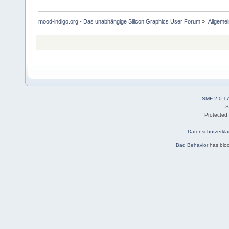
mood-indigo.org - Das unabhängige Silicon Graphics User Forum
»
Allgemei
SMF 2.0.1
S
Protected
Datenschutzerklä
Bad Behavior
has blo