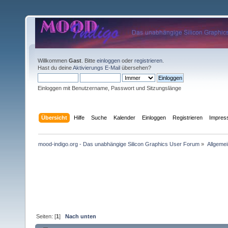
Willkommen
Gast
. Bitte
einloggen
oder
registrieren
.
Hast du deine
Aktivierungs E-Mail
übersehen?
Einloggen mit Benutzername, Passwort und Sitzungslänge
Übersicht
Hilfe
Suche
Kalender
Einloggen
Registrieren
Impre
mood-indigo.org - Das unabhängige Silicon Graphics User Forum
»
Allgemei
Seiten: [
1
]
Nach unten