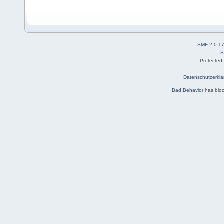
SMF 2.0.1
S
Protected
Datenschutzerklä
Bad Behavior
has blo