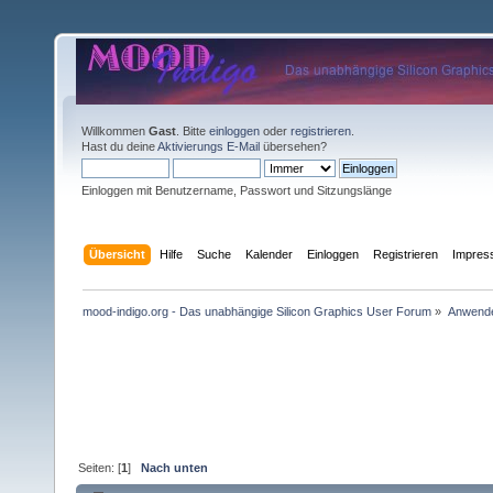
Willkommen
Gast
. Bitte
einloggen
oder
registrieren
.
Hast du deine
Aktivierungs E-Mail
übersehen?
Einloggen mit Benutzername, Passwort und Sitzungslänge
Übersicht
Hilfe
Suche
Kalender
Einloggen
Registrieren
Impre
mood-indigo.org - Das unabhängige Silicon Graphics User Forum
»
Anwende
Seiten: [
1
]
Nach unten