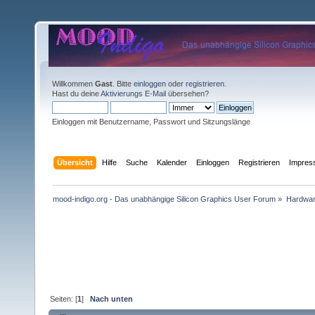
Willkommen
Gast
. Bitte
einloggen
oder
registrieren
.
Hast du deine
Aktivierungs E-Mail
übersehen?
Einloggen mit Benutzername, Passwort und Sitzungslänge
Übersicht
Hilfe
Suche
Kalender
Einloggen
Registrieren
Impre
mood-indigo.org - Das unabhängige Silicon Graphics User Forum
»
Hardwa
Seiten: [
1
]
Nach unten