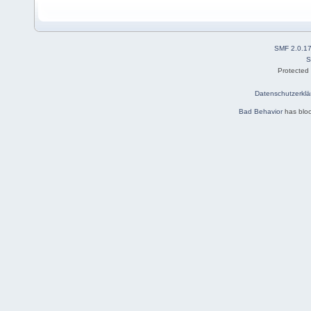
SMF 2.0.1
S
Protected
Datenschutzerklä
Bad Behavior
has blo