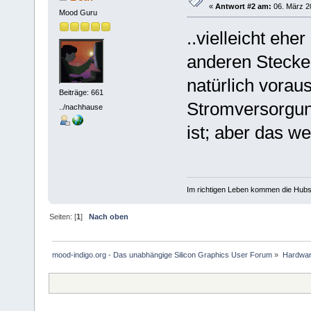
«
Antwort #2 am:
06. März 20
Mood Guru
..vielleicht eh
anderen Stecke
natürlich vorau
Beiträge: 661
Stromversorgun
../nachhause
ist; aber das w
Im richtigen Leben kommen die Hubsch
Seiten: [
1
]
Nach oben
mood-indigo.org - Das unabhängige Silicon Graphics User Forum
»
Hardwa