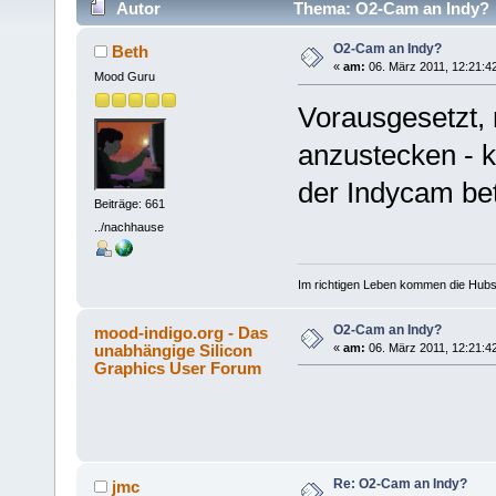
Autor
Thema: O2-Cam an Indy? 
O2-Cam an Indy?
Beth
«
am:
06. März 2011, 12:21:4
Mood Guru
Vorausgesetzt, 
anzustecken - k
der Indycam be
Beiträge: 661
../nachhause
Im richtigen Leben kommen die Hubsch
O2-Cam an Indy?
mood-indigo.org - Das
unabhängige Silicon
«
am:
06. März 2011, 12:21:4
Graphics User Forum
Re: O2-Cam an Indy?
jmc