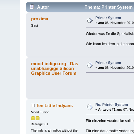
Autor
Thema: Printer System 
Printer System
proxima
«
am:
06. November 2010,
Gast
Wieder was für die Spezialist
Wie kann ich dem lp die ba
Printer System
mood-indigo.org - Das
unabhängige Silicon
«
am:
06. November 2010,
Graphics User Forum
Re: Printer System
Ten Little Indyans
«
Antwort #1 am:
07. Nov
Mood Junior
Für einzelne Ausdrucke sollte
Beiträge: 81
The Indy is an Indigo without the
Für eine dauerhafte Änderung 