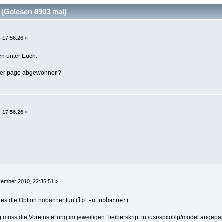
(Gelesen 8903 mal)
 17:56:26 »
en unter Euch:
nner page abgewöhnen?
 17:56:26 »
ember 2010, 22:36:51 »
lp -o nobanner
 es die Option nobanner tun (
).
muss die Voreinstellung im jeweiligen Treiberskript in /usr/spool/lp/model angepas