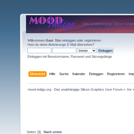
Willkommen
Gast
. Bitte
einloggen
oder
registrieren
.
Hast du deine
Aktivierungs E-Mail
übersehen?
Einloggen mit Benutzername, Passwort und Sitzungslänge
Übersicht
Hilfe
Suche
Kalender
Einloggen
Registrieren
Im
mood-indigo.org - Das unabhängige Silicon Graphics User Forum
»
Irix
Seiten: [
1
]
Nach unten