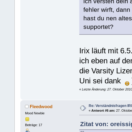
ich versteh dein
fehler wirft, dan
hast du nen altes
supportet?
Irix läuft mit 
ich eben auf de
die Varsity Lize
Uni sei dank
«
Letzte Änderung: 27. Oktober 2010
Re: Verständnisfragen IR
Fleedwood
«
Antwort #6 am:
27. Oktober
Mood Newbie
Zitat von: oreiss
Beiträge: 17