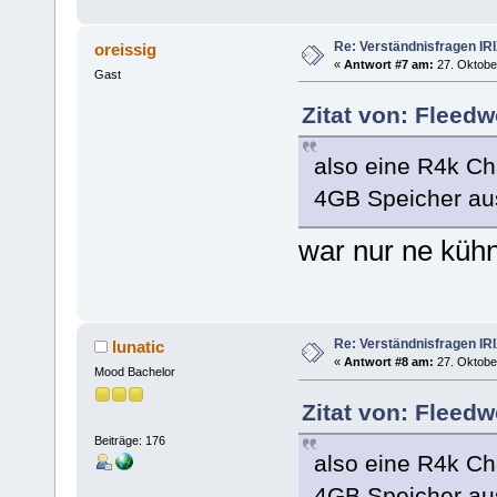
Re: Verständnisfragen IR
oreissig
«
Antwort #7 am:
27. Oktober
Gast
Zitat von: Fleed
also eine R4k Ch
4GB Speicher au
war nur ne kühn
Re: Verständnisfragen IR
lunatic
«
Antwort #8 am:
27. Oktober
Mood Bachelor
Zitat von: Fleed
Beiträge: 176
also eine R4k Ch
4GB Speicher au