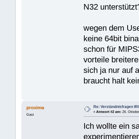
N32 unterstützt
wegen dem User
keine 64bit bina
schon für MIPS3 
vorteile breiter
sich ja nur auf
braucht halt ke
Re: Verständnisfragen IR
proxima
«
Antwort #2 am:
26. Oktober
Gast
Ich wollte ein 
experimentiere