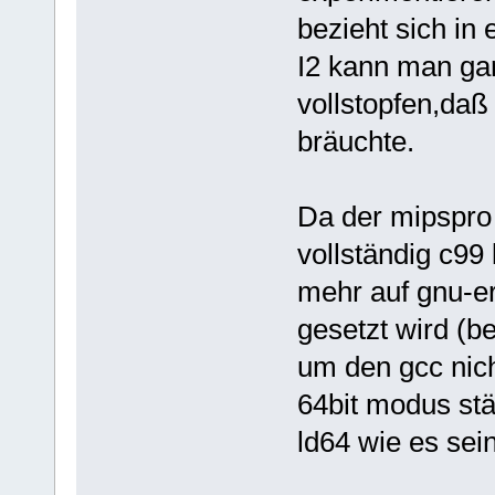
bezieht sich in 
I2 kann man gar
vollstopfen,daß
bräuchte.
Da der mipspro 
vollständig c9
mehr auf gnu-er
gesetzt wird (b
um den gcc nic
64bit modus stä
ld64 wie es sein 