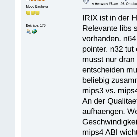
«
Antwort #3 am:
26. Oktober
Mood Bachelor
IRIX ist in der
Beiträge: 176
Relevante libs 
vorhanden. n64 
pointer. n32 tut
musst nur dran 
entscheiden mus
beliebig zusamm
mips3 vs. mips
An der Qualitae
aufhaengen. W
Geschwindigkei
mips4 ABI wich