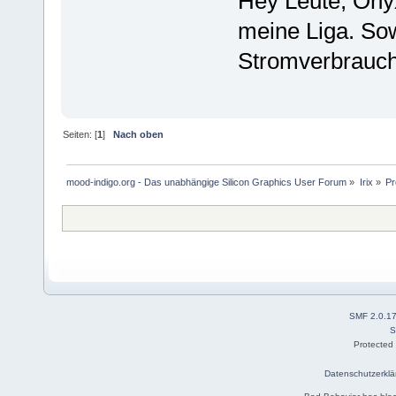
Hey Leute, Onyx
meine Liga. Sow
Stromverbrauc
Seiten: [
1
]
Nach oben
mood-indigo.org - Das unabhängige Silicon Graphics User Forum
»
Irix
»
Pr
SMF 2.0.1
S
Protected
Datenschutzerklä