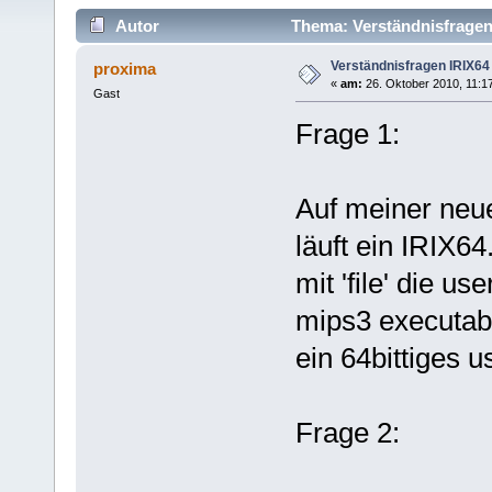
Autor
Thema: Verständnisfragen
Verständnisfragen IRIX64
proxima
«
am:
26. Oktober 2010, 11:1
Gast
Frage 1:
Auf meiner neu
läuft ein IRIX64
mit 'file' die u
mips3 executa
ein 64bittiges 
Frage 2: