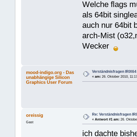
Welche flags mu
als 64bit singl
auch nur 64bit b
arch-Mist (o32,
Wecker
Verständnisfragen IRIX64
mood-indigo.org - Das
unabhängige Silicon
«
am:
26. Oktober 2010, 11:1
Graphics User Forum
Re: Verständnisfragen IR
oreissig
«
Antwort #1 am:
26. Oktober
Gast
ich dachte bis