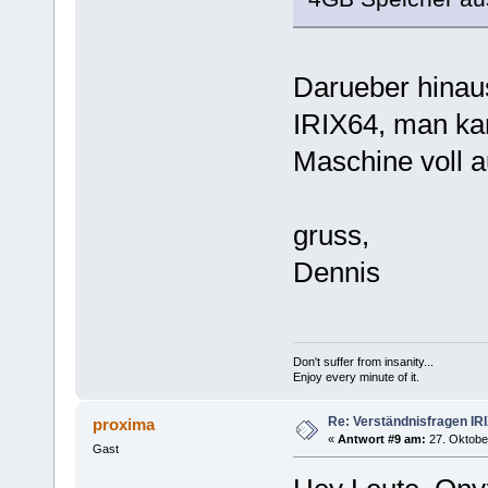
Darueber hinaus
IRIX64, man kan
Maschine voll 
gruss,
Dennis
Don't suffer from insanity...
Enjoy every minute of it.
Re: Verständnisfragen IR
proxima
«
Antwort #9 am:
27. Oktober
Gast