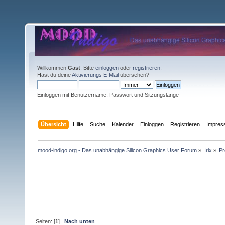
Willkommen
Gast
. Bitte
einloggen
oder
registrieren
.
Hast du deine
Aktivierungs E-Mail
übersehen?
Einloggen mit Benutzername, Passwort und Sitzungslänge
Übersicht
Hilfe
Suche
Kalender
Einloggen
Registrieren
Impre
mood-indigo.org - Das unabhängige Silicon Graphics User Forum
»
Irix
»
Pr
Seiten: [
1
]
Nach unten