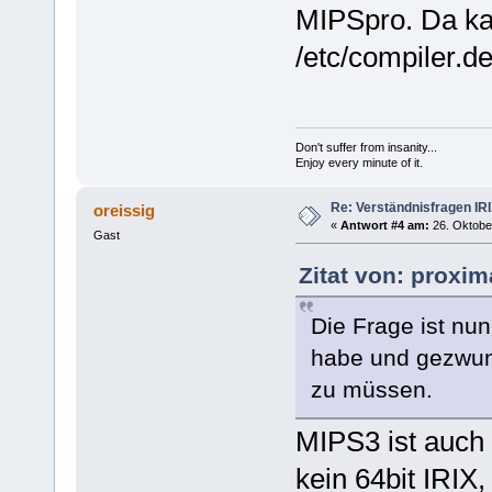
MIPSpro. Da ka
/etc/compiler.de
Don't suffer from insanity...
Enjoy every minute of it.
Re: Verständnisfragen IR
oreissig
«
Antwort #4 am:
26. Oktober
Gast
Zitat von: proxim
Die Frage ist nu
habe und gezwung
zu müssen.
MIPS3 ist auch 
kein 64bit IRIX,