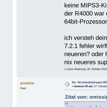
keine MIPS3-Kis
der R4000 war 
64bit-Prozessor
ich versteh de
7.2.1 fehler wir
neueren? oder h
nix neueres sup
«
Letzte Änderung: 26. Oktober 2010
Re: Verständnisfragen IR
proxima
«
Antwort #5 am:
27. Oktober
Gast
Zitat von: oreiss