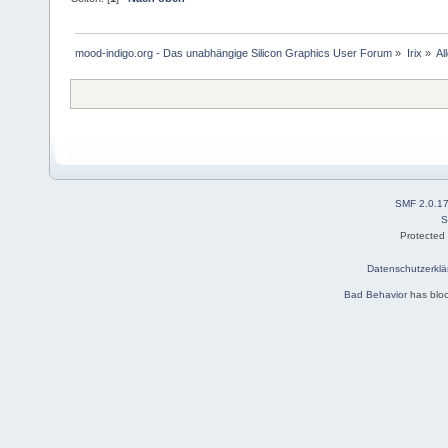
mood-indigo.org - Das unabhängige Silicon Graphics User Forum
»
Irix
»
Al
SMF 2.0.1
S
Protected
Datenschutzerklä
Bad Behavior
has blo