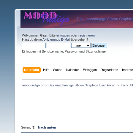
Willkommen
Gast
. Bitte
einloggen
oder
registrieren
.
Hast du deine
Aktivierungs E-Mail
übersehen?
Einloggen mit Benutzername, Passwort und Sitzungslänge
Übersicht
Hilfe
Suche
Kalender
Einloggen
Registrieren
Impre
mood-indigo.org - Das unabhängige Silicon Graphics User Forum
»
Irix
»
Al
Seiten: [
1
]
Nach unten