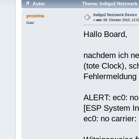
Autor
Thema: Indigo2 Netzwerk 
Indigo2 Netzwerk Device
proxima
«
am:
08. Oktober 2010, 12:0
Gast
Hallo Board,
nachdem ich ne 
(tote Clock), sc
Fehlermeldung i
ALERT: ec0: no 
[ESP System Inf
ec0: no carrier