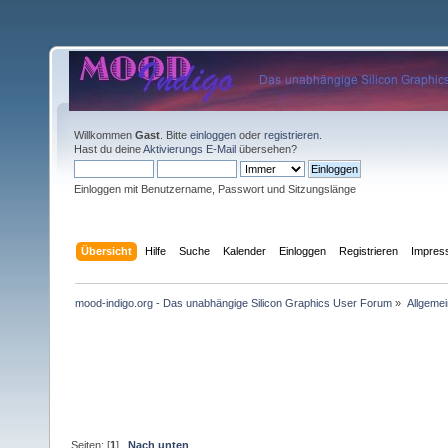
Willkommen
Gast
. Bitte
einloggen
oder
registrieren
.
Hast du deine
Aktivierungs E-Mail
übersehen?
Einloggen mit Benutzername, Passwort und Sitzungslänge
Übersicht
Hilfe
Suche
Kalender
Einloggen
Registrieren
Impre
mood-indigo.org - Das unabhängige Silicon Graphics User Forum
»
Allgemei
Seiten: [
1
]
Nach unten