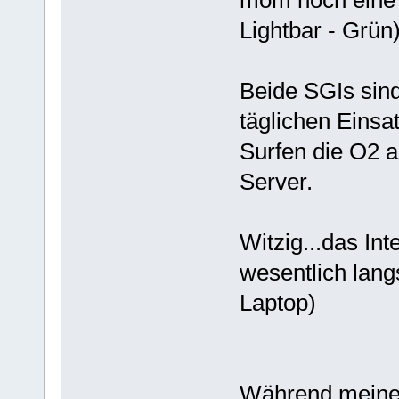
mom noch eine 
Lightbar - Grün
Beide SGIs sin
täglichen Einsa
Surfen die O2 
Server.
Witzig...das Int
wesentlich lan
Laptop)
Während meiner