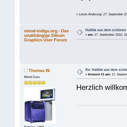
«
Letzte Änderung: 17. September 20
Hallöle aus dem schönen 
mood-indigo.org - Das
unabhängige Silicon
«
am:
17. September 2010, 16
Graphics User Forum
Re: Hallöle aus dem schö
Thomas W.
«
Antwort #1 am:
17. Septem
Mood Guru
Herzlich will