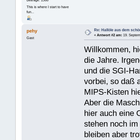
Beiträge: 1368
This is where I start to have
fun...
Re: Hallöle aus dem schö
pehy
«
Antwort #2 am:
19. Septem
Gast
Willkommen, hie
die Jahre. Irge
und die SGI-Ha
vorbei, so daß
MIPS-Kisten hi
Aber die Masch
hier auch eine 
stehen noch im
bleiben aber tr