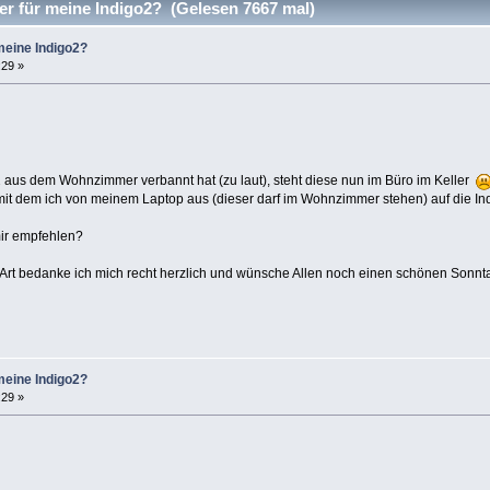
r für meine Indigo2? (Gelesen 7667 mal)
meine Indigo2?
:29 »
aus dem Wohnzimmer verbannt hat (zu laut), steht diese nun im Büro im Keller
t dem ich von meinem Laptop aus (dieser darf im Wohnzimmer stehen) auf die Ind
mir empfehlen?
r Art bedanke ich mich recht herzlich und wünsche Allen noch einen schönen Sonnt
meine Indigo2?
:29 »