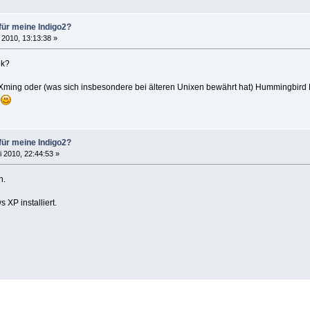
für meine Indigo2?
 2010, 13:13:38 »
ok?
 Xming oder (was sich insbesondere bei älteren Unixen bewährt hat) Hummingbird
r
für meine Indigo2?
i 2010, 22:44:53 »
n.
XP installiert.