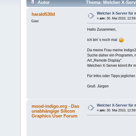
Autor
Thema: Welcher X-Serve
Welcher X-Server für 
harald530d
«
am:
30. Mai 2010, 12:59
Gast
Hallo Zusammen,
ich bin´s noch mal
Da meine Frau meine Indigo2 
Suche daher ein Programm, mi
Art „Remote Display“.
Welchen X-Server könnt Ihr 
Für Infos oder Tipps jegliche
Gruß Jürgen
Welcher X-Server für 
mood-indigo.org - Das
unabhängige Silicon
«
am:
30. Mai 2010, 12:59
Graphics User Forum