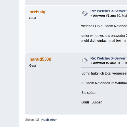
Re: Welcher X-Server 
oreissig
«
Antwort #1 am:
30. Mai
Gast
welches OS auf dem Notebo
unter windows tuts entweder
meld dich einfach mal bei mi
Re: Welcher X-Server 
harald530d
«
Antwort #2 am:
01. Jun
Gast
Sorry, hatte ich total vergesse
Auf dem Notebook ist Windows 
Bis später,
Gruß Jürgen
Seiten: [
1
]
Nach oben