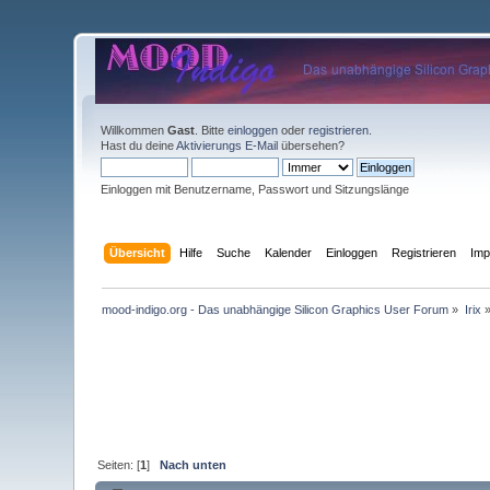
Willkommen
Gast
. Bitte
einloggen
oder
registrieren
.
Hast du deine
Aktivierungs E-Mail
übersehen?
Einloggen mit Benutzername, Passwort und Sitzungslänge
Übersicht
Hilfe
Suche
Kalender
Einloggen
Registrieren
Im
mood-indigo.org - Das unabhängige Silicon Graphics User Forum
»
Irix
Seiten: [
1
]
Nach unten