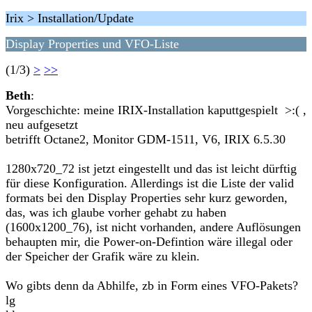
Irix > Installation/Update
Display Properties und VFO-Liste
(1/3)
>
>>
Beth
:
Vorgeschichte: meine IRIX-Installation kaputtgespielt >:( ,
neu aufgesetzt
betrifft Octane2, Monitor GDM-1511, V6, IRIX 6.5.30
1280x720_72 ist jetzt eingestellt und das ist leicht dürftig
für diese Konfiguration. Allerdings ist die Liste der valid
formats bei den Display Properties sehr kurz geworden,
das, was ich glaube vorher gehabt zu haben
(1600x1200_76), ist nicht vorhanden, andere Auflösungen
behaupten mir, die Power-on-Defintion wäre illegal oder
der Speicher der Grafik wäre zu klein.
Wo gibts denn da Abhilfe, zb in Form eines VFO-Pakets?
lg