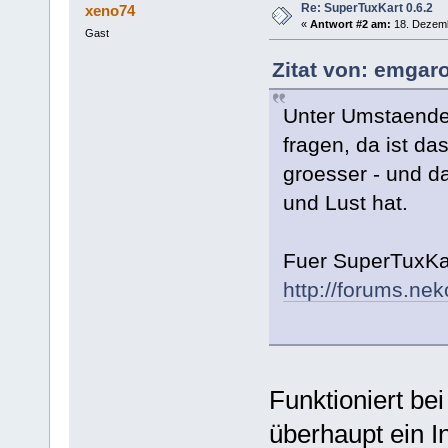
Re: SuperTuxKart 0.6.2
xeno74
«
Antwort #2 am:
18. Dezemb
Gast
Zitat von: emgar
Unter Umstaende
fragen, da ist d
groesser - und d
und Lust hat.
Fuer SuperTuxKar
http://forums.ne
Funktioniert be
überhaupt ein 