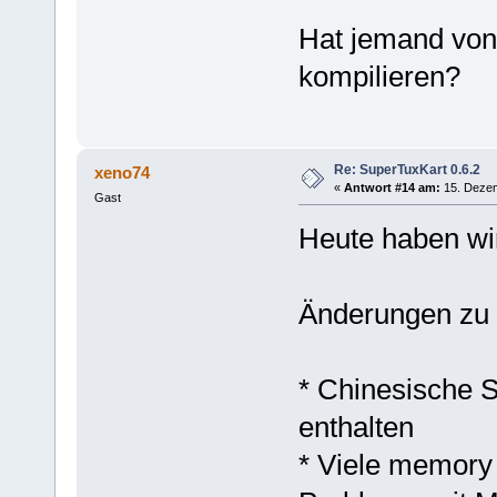
Hat jemand von
kompilieren?
Re: SuperTuxKart 0.6.2
xeno74
«
Antwort #14 am:
15. Dezem
Gast
Heute haben wir
Änderungen zu 
* Chinesische Sc
enthalten
* Viele memory 