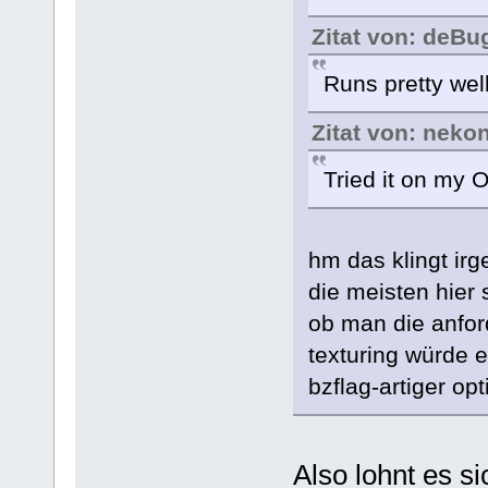
Zitat von: deBu
Runs pretty wel
Zitat von: neko
Tried it on my O
hm das klingt irg
die meisten hier
ob man die anfor
texturing würde es
bzflag-artiger op
Also lohnt es si