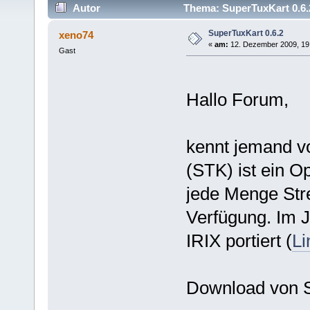
Autor
Thema: SuperTuxKart 0.6.
SuperTuxKart 0.6.2
xeno74
«
am:
12. Dezember 2009, 19
Gast
Hallo Forum,
kennt jemand v
(STK) ist ein 
jede Menge Stre
Verfügung. Im 
IRIX portiert (
Li
Download von S