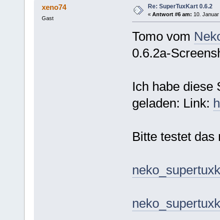
Re: SuperTuxKart 0.6.2
xeno74
«
Antwort #6 am:
10. Januar 
Gast
Tomo vom
Nek
0.6.2a-Screens
Ich habe diese
geladen: Link:
h
Bitte testet da
neko_supertuxka
neko_supertuxka