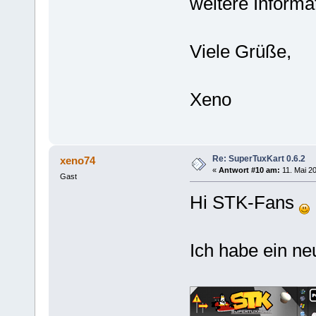
weitere Informa
Viele Grüße,
Xeno
Re: SuperTuxKart 0.6.2
xeno74
«
Antwort #10 am:
11. Mai 20
Gast
Hi STK-Fans
Ich habe ein ne