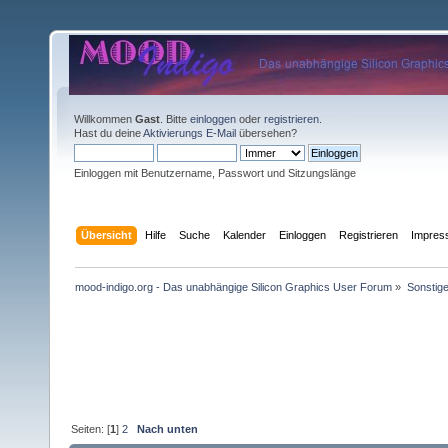
Willkommen
Gast
. Bitte
einloggen
oder
registrieren
.
Hast du deine
Aktivierungs E-Mail
übersehen?
Einloggen mit Benutzername, Passwort und Sitzungslänge
Übersicht
Hilfe
Suche
Kalender
Einloggen
Registrieren
Impre
mood-indigo.org - Das unabhängige Silicon Graphics User Forum
»
Sonstig
Seiten: [
1
]
2
Nach unten