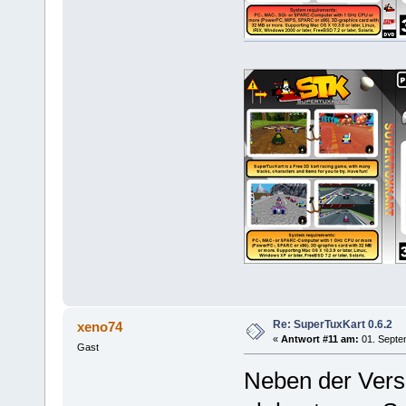
Re: SuperTuxKart 0.6.2
xeno74
«
Antwort #11 am:
01. Septe
Gast
Neben der Ver