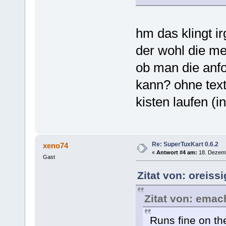
hm das klingt i
der wohl die me
ob man die anf
kann? ohne text
kisten laufen (i
Re: SuperTuxKart 0.6.2
xeno74
«
Antwort #4 am:
18. Dezemb
Gast
Zitat von: oreiss
Zitat von: emac
Runs fine on t