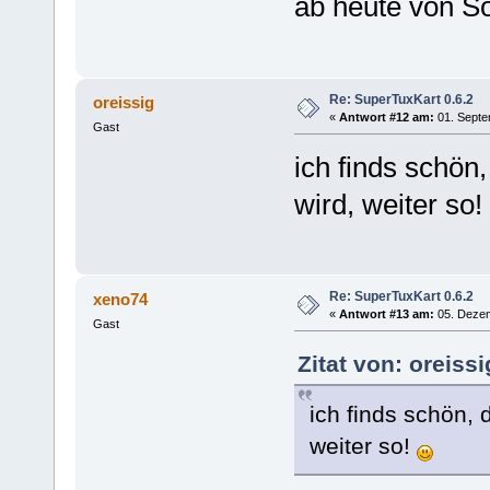
ab heute von S
Re: SuperTuxKart 0.6.2
oreissig
«
Antwort #12 am:
01. Septe
Gast
ich finds schön
wird, weiter so!
Re: SuperTuxKart 0.6.2
xeno74
«
Antwort #13 am:
05. Dezem
Gast
Zitat von: oreiss
ich finds schön, 
weiter so!