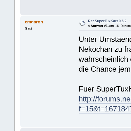
Re: SuperTuxKart 0.6.2
emgaron
«
Antwort #1 am:
16. Dezemb
Gast
Unter Umstaend
Nekochan zu fra
wahrscheinlich 
die Chance jema
Fuer SuperTuxK
http://forums.n
f=15&t=167184