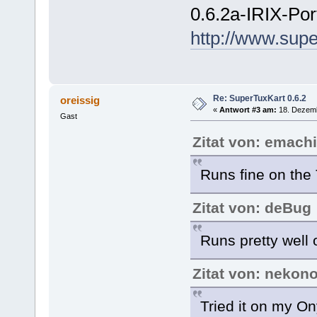
0.6.2a-IRIX-Por
http://www.supe
Re: SuperTuxKart 0.6.2
oreissig
«
Antwort #3 am:
18. Dezemb
Gast
Zitat von: emach
Runs fine on the
Zitat von: deBug
Runs pretty well
Zitat von: nekon
Tried it on my On