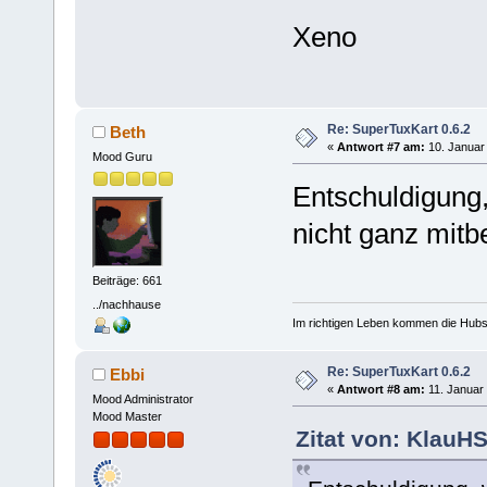
Xeno
Re: SuperTuxKart 0.6.2
Beth
«
Antwort #7 am:
10. Januar 
Mood Guru
Entschuldigung,
nicht ganz mi
Beiträge: 661
../nachhause
Im richtigen Leben kommen die Hubsch
Re: SuperTuxKart 0.6.2
Ebbi
«
Antwort #8 am:
11. Januar 
Mood Administrator
Mood Master
Zitat von: KlauH