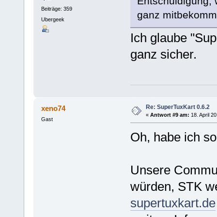
Entschuldigung, 
Beiträge: 359
ganz mitbekom
Ubergeek
Ich glaube "Sup
ganz sicher.
Re: SuperTuxKart 0.6.2
xeno74
«
Antwort #9 am:
18. April 2
Gast
Oh, habe ich so
Unsere Communit
würden, STK wei
supertuxkart.de