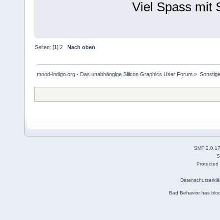
Viel Spass mit 
Seiten: [
1
]
2
Nach oben
mood-indigo.org - Das unabhängige Silicon Graphics User Forum
»
Sonstig
SMF 2.0.1
S
Protected
Datenschutzerklä
Bad Behavior
has blo