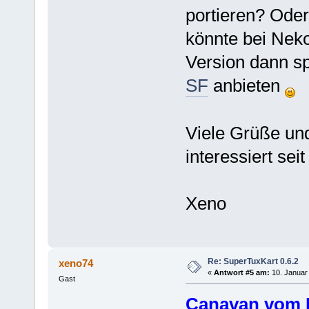
portieren? Oder
könnte bei Nek
Version dann sp
SF
anbieten
Viele Grüße und
interessiert sei
Xeno
Re: SuperTuxKart 0.6.2
xeno74
«
Antwort #5 am:
10. Januar 
Gast
Canavan vom