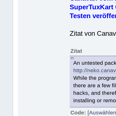
SuperTuxKart 
Testen veröffe
Zitat von Canav
Zitat
An untested packa
http://neko.cana
While the program 
there are a few fi
hacks, and there
installing or rem
Code:
[Auswählen